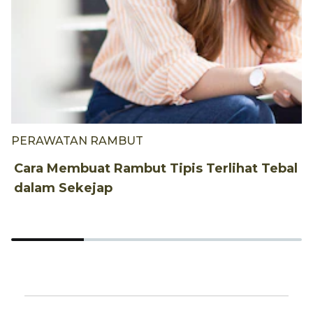
PERAWATAN RAMBUT
P
Cara Membuat Rambut Tipis Terlihat Tebal
I
dalam Sekejap
S