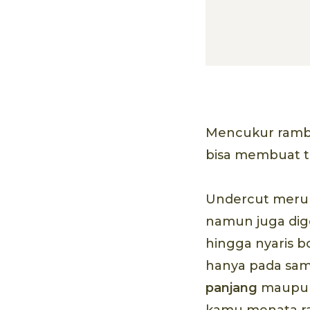
Mencukur ramb
bisa membuat t
Undercut merupa
namun juga dig
hingga nyaris b
hanya pada sam
panjang
maupun 
kamu menata r