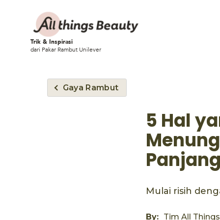
Trik & Inspirasi
dari Pakar Rambut Unilever
Gaya Rambut
5 Hal y
Menung
Panjan
Mulai risih de
By:
Tim All Thing