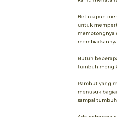
Betapapun men
untuk memperta
memotongnya sec
membiarkannya 
Butuh beberap
tumbuh mengiku
Rambut yang mul
menusuk bagian
sampai tumbuh 
Ada beberapa c