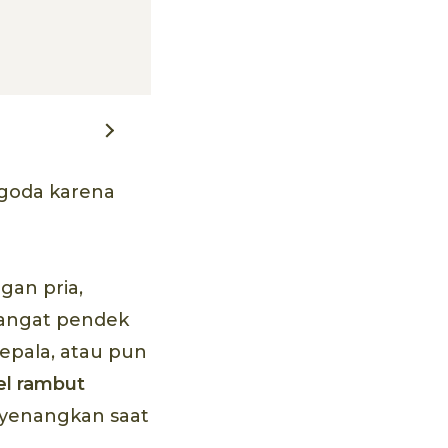
goda karena
gan pria,
sangat pendek
kepala, atau pun
l rambut
nyenangkan saat