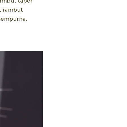
ambut taper
t rambut
 sempurna.