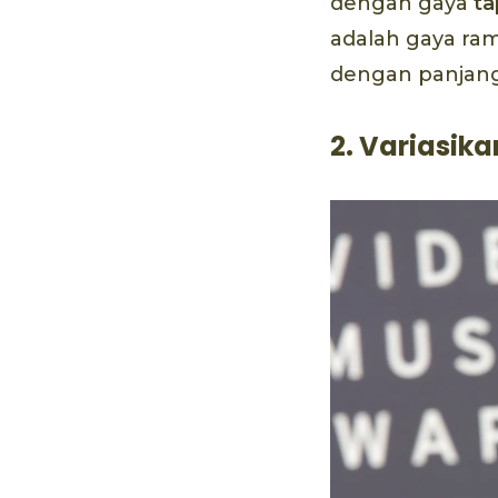
dengan gaya
ta
adalah gaya ra
dengan panjang
2. Variasik