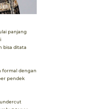
ulai panjang
i
n bisa ditata
an formal dengan
uper pendek
 undercut