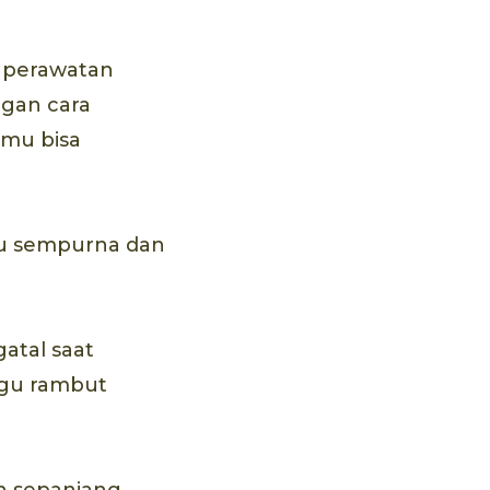
 perawatan
ngan cara
amu bisa
u sempurna dan
atal saat
ggu rambut
h sepanjang