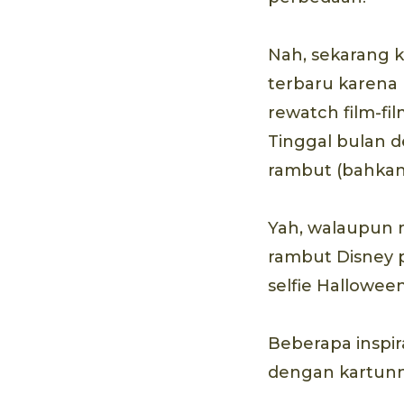
Nah, sekarang k
terbaru karena 
rewatch film-fi
Tinggal bulan 
rambut (bahkan 
Yah, walaupun 
rambut Disney p
selfie Halloween
Beberapa inspira
dengan kartunny