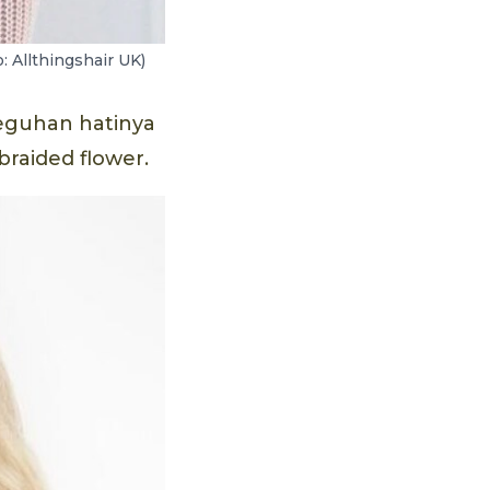
 Allthingshair UK)
eguhan hatinya
braided flower.