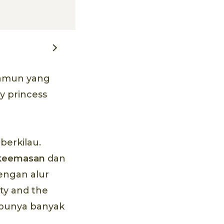
 Namun yang
y princess
berkilau.
 keemasan
dan
dengan alur
uty and the
 punya banyak