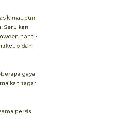
klasik maupun
. Seru kan
lloween nanti?
 makeup dan
eberapa gaya
amaikan tagar
 sama persis