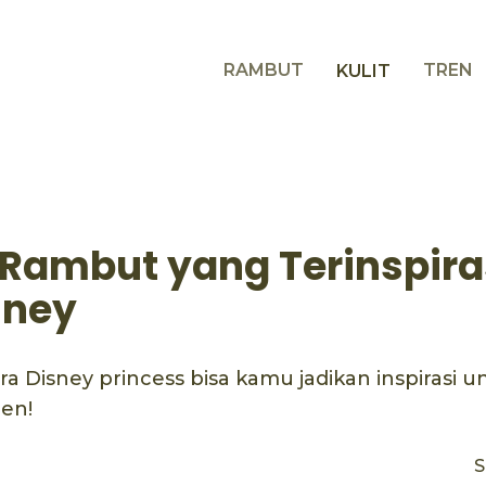
RAMBUT
TREN
KULIT
 Rambut yang Terinspiras
sney
a Disney princess bisa kamu jadikan inspirasi u
en!
S