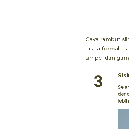
Bottle 70 mL
Gaya rambut sli
acara
formal
, h
simpel dan gam
Sis
Sela
deng
lebi