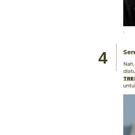
.
Sem
Nah,
diat
TRE
untu