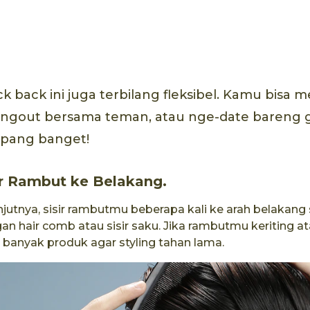
ck back ini juga terbilang fleksibel. Kamu bisa
angout bersama teman, atau nge-date bareng 
pang banget!
ir Rambut ke Belakang.
njutnya, sisir rambutmu beberapa kali ke arah belakang
an hair comb atau sisir saku. Jika rambutmu keriting a
h banyak produk agar styling tahan lama.