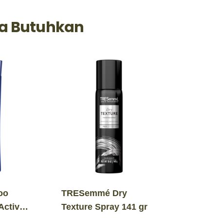
a Butuhkan
oo
TRESemmé Dry
Active
Texture Spray 141 gr