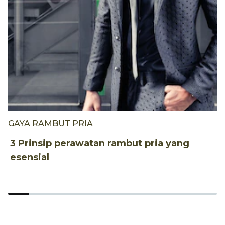
GAYA RAMBUT PRIA
G
3 Prinsip perawatan rambut pria yang
1
esensial
u