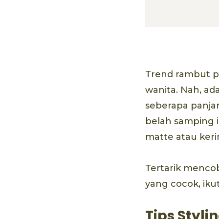
Trend rambut pr
wanita. Nah, ad
seberapa panja
belah samping i
matte atau ker
Tertarik menco
yang cocok, ikut
Tips Styl