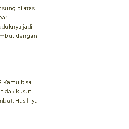
sung di atas
bari
duknya jadi
 rambut dengan
? Kamu bisa
tidak kusut.
but. Hasilnya