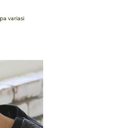
a variasi
!