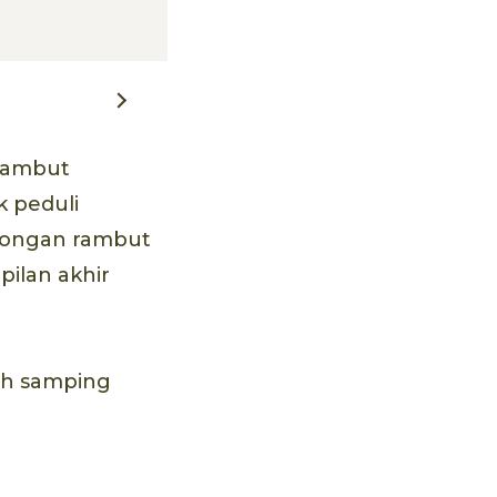
 rambut
k peduli
tongan rambut
pilan akhir
ah samping