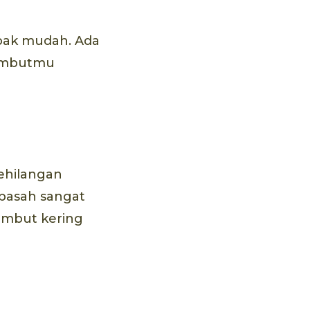
pak mudah. Ada
rambutmu
ehilangan
 basah sangat
rambut kering