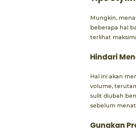
Mungkin, menat
beberapa hal b
terlihat maksim
Hindari Me
Hal ini akan m
volume, terutam
sulit diubah be
sebelum menat
Gunakan Pro