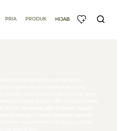
PRIA
PRODUK
HIJAB
rambut wanita terbaru untuk ganti
Di sini, kamu bisa menemukan gaya
t terbaru dan model rambut klasik yang
 berbagai kesempatan. Mau yang panjang,
i, diikat, dikepang, dibuat belah tengah,
ebih panjang di samping kanan dan kiri,
 bahkan versi feminin dari buzz cut dan
mua ada di sini!