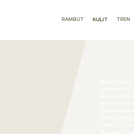
RAMBUT
TREN
KULIT
Mencari gaya 
penampilan? 
potong rambu
sesuai untuk
pendek, digera
rambut yang l
bowl cut, atau
faux hawk? Se