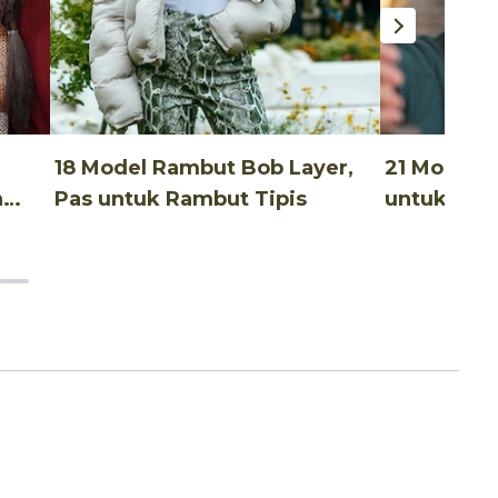
18 Model Rambut Bob Layer,
21 Model 
h
Pas untuk Rambut Tipis
untuk Nata
Elegan!