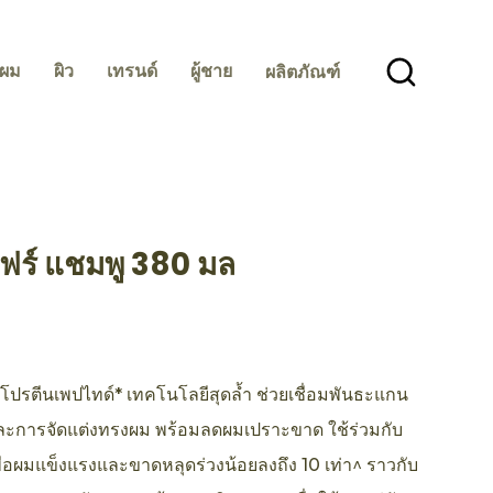
ผม
ผิว
เทรนด์
ผู้ชาย
ผลิตภัณฑ์
แฟร์ แชมพู 380 มล
sBeauty Products
 โปรตีนเพปไทด์* เทคโนโลยีสุดล้ำ ช่วยเชื่อมพันธะแกน
ละการจัดแต่งทรงผม พร้อมลดผมเปราะขาด ใช้ร่วมกับ
 เพื่อผมแข็งแรงและขาดหลุดร่วงน้อยลงถึง 10 เท่า^ ราวกับ