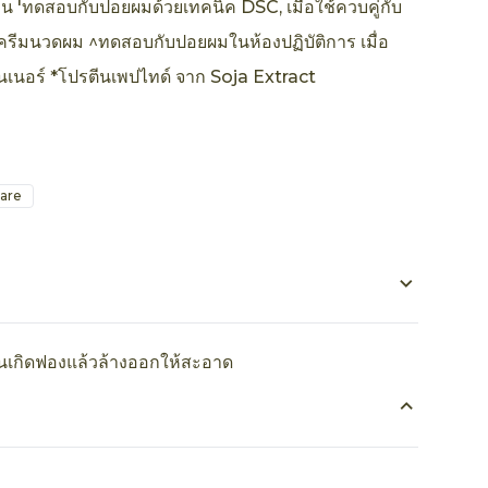
'ทดสอบกับปอยผมด้วยเทคนิค DSC, เมื่อใช้ควบคู่กับ
รีมนวดผม ^ทดสอบกับปอยผมในห้องปฏิบัติการ เมื่อ
ันเนอร์ *โปรตีนเพปไทด์ จาก Soja Extract
are
เกิดฟองแล้วล้างออกให้สะอาด