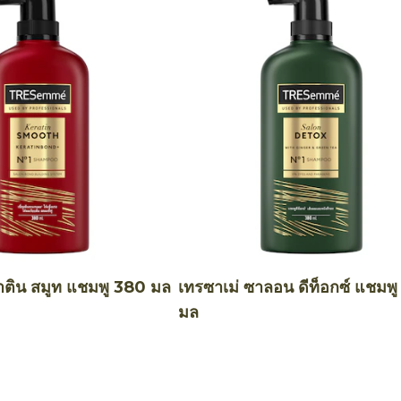
าติน สมูท แชมพู 380 มล
เทรซาเม่ ซาลอน ดีท็อกซ์ แชมพ
มล