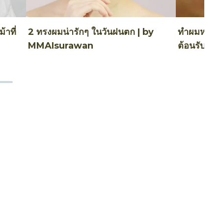
้าที่
2 ทรงผมน่ารักๆ ในวันฝนตก | by
ทำผมหางม้
MMAIsurawan
ต้อนรับเปิ
BABYMO