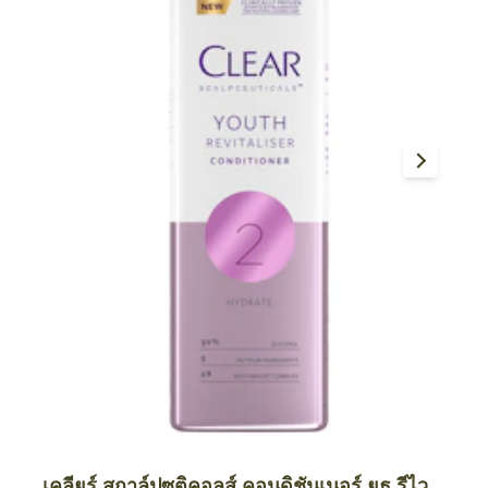
เคลียร์ สกาล์ปซูติคอลส์ คอนดิชันเนอร์ ยูธ รีไว