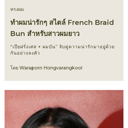
ทรงผม
ทำผมน่ารักๆ สไตล์ French Braid
Bun สำหรับสาวผมยาว
“เปียฝรั่งเศส + ผมบัน” จับคู่ความน่ารักมาอยู่ด้วย
กันอย่างลงตัว
ทรงผม
โดย
Waraporn Hongvarangkool