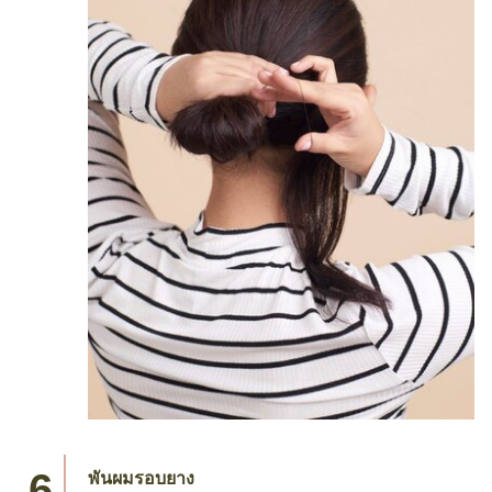
พันผมรอบยาง