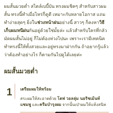
ผมสั้นมวยต่ำ สไตล์เบบี้บัน ทรงผมชิคๆ สำหรับสาวผม
สั้น ทรงนี้ทำเมื่อไหร่ก็ดูดี เหมาะกับหลายโอกาส แถม
ทำง่ายสุดๆ ยิ่งใน
ช่วงหน้าฝน
อย่างนี้ สาวๆ ก็คงหา
วิธี
เก็บผมหนีฝน
กันอยู่ด้วยใช่มั้ยล่ะ แล้วสำหรับใครที่กลัว
มัดผมสั้นไม่อยู่ ก็ไม่ต้องห่วงไปนะ เพราะเรามีเทคนิค
ทำทรงนี้ให้ทั้งสวยและอยู่ทรงมาฝากกัน ถ้าอยากรู้แล้ว
ว่าต้องทำอย่างไร ก็ตามกันไปดูได้เลยค่ะ
ผมสั้นมวยต่ำ
เตรียมผมให้พร้อม
สระผมให้สะอาดด้วย
โดฟ วอลลุ่ม นอริชเม้นท์
แชมพู
และ
ครีมบำรุงผม
จากนั้นเป่าผมให้แห้งสนิท