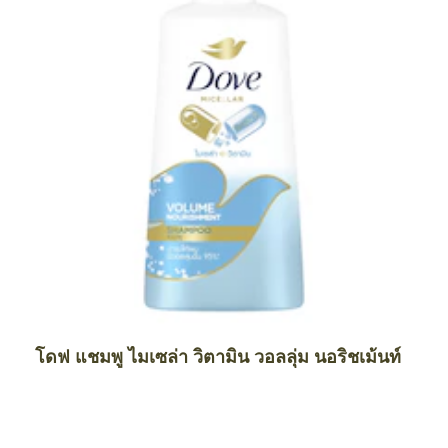
โดฟ แชมพู ไมเซล่า วิตามิน วอลลุ่ม นอริชเม้นท์