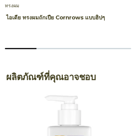
ทรงผม
ท
ไอเดีย ทรงผมถักเปีย Cornrows แบบฮิปๆ
ถ
A
ผลิตภัณฑ์ที่คุณอาจชอบ