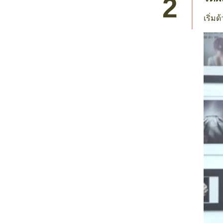
เริ่ม