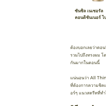
ซันซิล เนเชอรัล
คอนดิชันเนอร์ ไ
คทีฟ ฮันนี่ แอนด
คาโด แดเมจ รีแ
ต้องบอกเลยว่าตอนนี
รวมไปถึงทรงผม โดย
กันมากในตอนนี้
แน่นอนว่า All Thi
ที่ต้องการความชิคแ
อร์ๆ แนวสตรีทที่ท