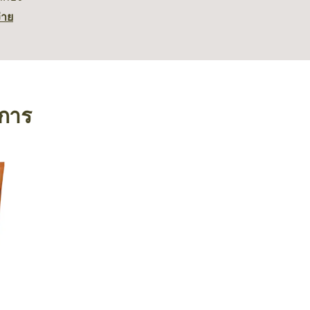
่าย
งการ