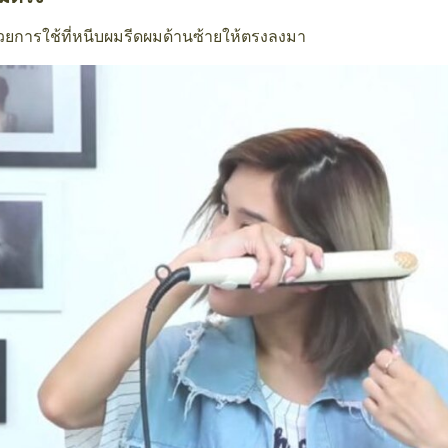
ด้วยการใช้ที่หนีบผมรีดผมด้านซ้ายให้ตรงลงมา