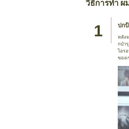
วิธีการทำ ผ
ปกป
หลังจ
กบำรุ
ไอรอน
ของเร