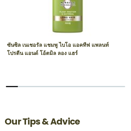
ซันซิล เนเชอรัล แชมพู ไบโอ แอคทีฟ แพลนท์
ซ
โปรตีน แอนด์ โอ้ตมิล ลอง แฮร์
แ
Our Tips & Advice