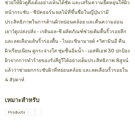
ช่วยให้ผิวดูตึงเด้งอย่างเห็นได้ชัด และเสริมความยืดหยุ่นให้ผิว
หน้ากระชับ - ซีบัคธอร์น ผลไม้ที่ขึ้นชื่อในญี่ปุ่นว่ามี
ประสิทธิภาพในการต้านผิวหย่อนคล้อย และคืนความอ่อน
เยาว์ดูเปล่งปลั่ง - เรตินอล-ซี ผลิตภัณฑ์ช่วยเติมตื้นริ้วรอยลึก
และลดเลือนเส้นริ้วร่องตื้น - ไนอะซินามายด์ +วิตามินอี คืน
ผิวเรียบเนียน ดูกระจ่างใส ชุ่มชื่นอิ่มน้ำ - เอสพีเอฟ 30 ปกป้อง
ผิวจากการทำร้ายของรังสียูวีได้อย่างเต็มประสิทธิภาพ พิสูจน์
แล้วว่าช่วยยกกระชับผิวที่หย่อนคล้อย และลดเลือนริ้วรอยใน
4 สัปดาห์
เหมาะสำหรับ
Products