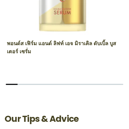
พอนด์ส เฟิร์ม แอนด์ ลิฟท์ เอจ มิราเคิล ดับเบิ้ล บูส
พอ
เตอร์ เซรั่ม
ส
Our Tips & Advice