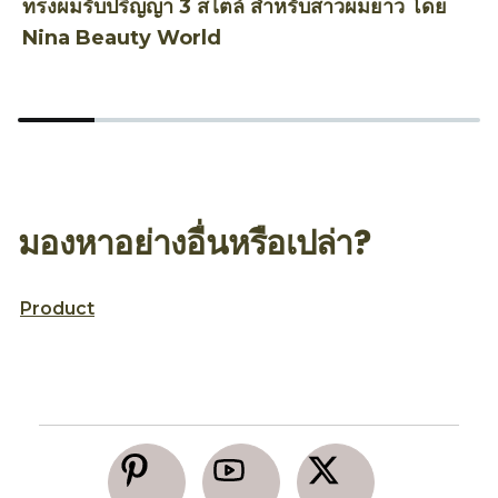
ทรงผมรับปริญญา 3 สไตล์ สำหรับสาวผมยาว โดย
ท
Nina Beauty World
T
มองหาอย่างอื่นหรือเปล่า?
Product