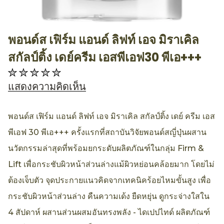
พอนด์ส เฟิร์ม แอนด์ ลิฟท์ เอจ มิราเคิล
AllthingsBeauty
สกัลป์ติ้ง เดย์ครีม เอสพีเอฟ30 พีเอ+++
ไม่มี
การ
แสดงความคิดเห็น
ให้
คะแนน
พอนด์ส เฟิร์ม แอนด์ ลิฟท์ เอจ มิราเคิล สกัลป์ติ้ง เดย์ ครีม เอส
สำหรับ
พีเอฟ 30 พีเอ+++ ครั้งแรกที่สถาบันวิจัยพอนด์สญี่ปุ่นผสาน
product
นวัตกรรมล่าสุดที่พร้อมยกระดับผลิตภัณฑ์ในกลุ่ม Firm &
นี้
Lift เพื่อกระชับผิวหน้าส่วนล่างแม้ผิวหย่อนคล้อยมาก โดยไม่
ต้องเจ็บตัว จุดประกายแนวคิดจากเทคนิคร้อยไหมขั้นสูง เพื่อ
กระชับผิวหน้าส่วนล่าง คืนความเด้ง ยืดหยุ่น ดูกระจ่างใสใน
4 สัปดาห์ ผสานส่วนผสมอันทรงพลัง - ไดเปปไทด์ ผลิตภัณฑ์