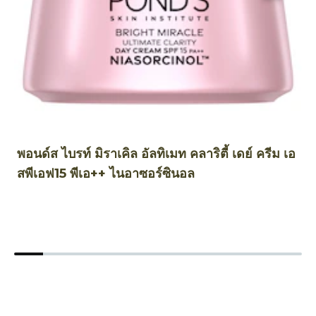
พอนด์ส ไบรท์ มิราเคิล อัลทิเมท คลาริตี้ เดย์ ครีม เอ
พอ
สพีเอฟ15 พีเอ++ ไนอาซอร์ซินอล
ไ