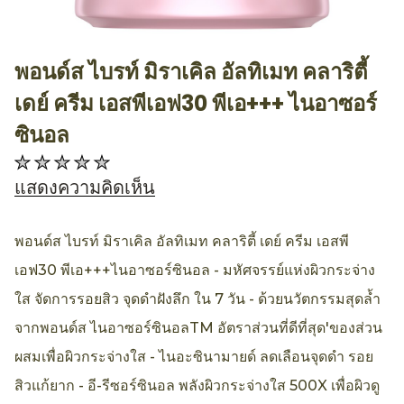
พอนด์ส ไบรท์ มิราเคิล อัลทิเมท คลาริตี้
AllthingsBeauty
เดย์ ครีม เอสพีเอฟ30 พีเอ+++ ไนอาซอร์
ซินอล
ไม่มี
การ
แสดงความคิดเห็น
ให้
คะแนน
พอนด์ส ไบรท์ มิราเคิล อัลทิเมท คลาริตี้ เดย์ ครีม เอสพี
สำหรับ
เอฟ30 พีเอ+++ไนอาซอร์ซินอล - มหัศจรรย์แห่งผิวกระจ่าง
product
ใส จัดการรอยสิว จุดดำฝังลึก ใน 7 วัน - ด้วยนวัตกรรมสุดล้ำ
นี้
จากพอนด์ส ไนอาซอร์ซินอลTM อัตราส่วนที่ดีที่สุด'ของส่วน
ผสมเพื่อผิวกระจ่างใส - ไนอะซินามายด์ ลดเลือนจุดดำ รอย
สิวแก้ยาก - อี-รีซอร์ซินอล พลังผิวกระจ่างใส 500X เพื่อผิวดู