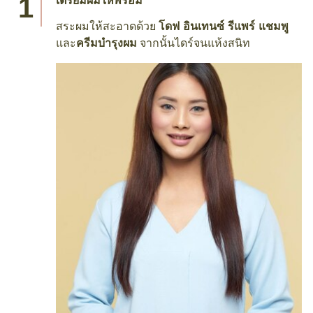
เตรียมผมให้พร้อม
สระผมให้สะอาดด้วย
โดฟ อินเทนซ์ รีแพร์ แชมพู
และ
ครีมบำรุงผม
จากนั้นไดร์จนแห้งสนิท