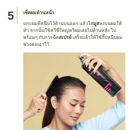
เซ็ตผมด้านหน้า
แกะผมที่หนีบไว้ด้านบนออก แล้วใส่
มูส
ลงบนผมให้
ทั่ว จากนั้นใช้หวีซี่ใหญ่หวีผมเสยไปด้านหลัง ไป
พร้อมๆ กับการฉีด
สเปรย์
เสร็จแล้วให้ใช้กิ๊บหนีบผม
ช่วงคอเอาไว้