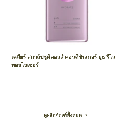
เคลียร์ สกาล์ปซูติคอลส์ คอนดิชันเนอร์ ยูธ รีไว
ทอลไลเซอร์
ดูผลิตภัณฑ์ทั้งหมด