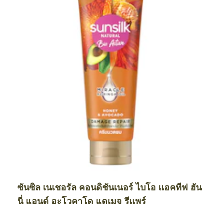
ซันซิล เนเชอรัล คอนดิชันเนอร์ ไบโอ แอคทีฟ ฮัน
นี่ แอนด์ อะโวคาโด แดเมจ รีแพร์