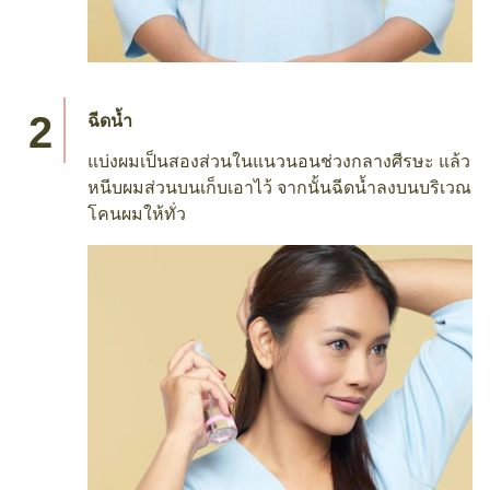
ฉีดน้ำ
แบ่งผมเป็นสองส่วนในแนวนอนช่วงกลางศีรษะ แล้ว
หนีบผมส่วนบนเก็บเอาไว้ จากนั้นฉีดน้ำลงบนบริเวณ
โคนผมให้ทั่ว