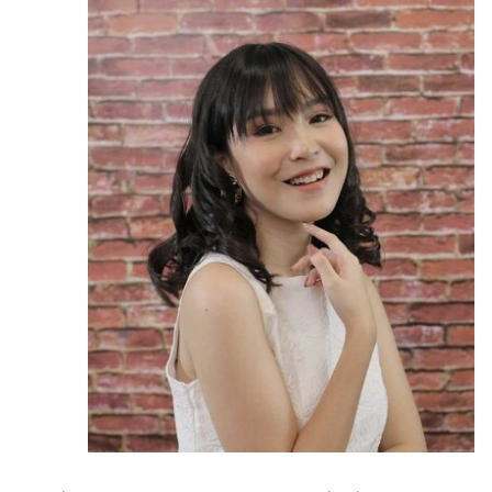
แกะกิ๊บออก
แกะกิ๊บที่ติดเอาไว้ออกให้หมด แล้วใช้มือสางลอน
เล็กน้อย
ลุคสำเร็จ
เพียงเท่านี้ก็เป็นอันเสร็จเรียบร้อยแล้วค่ะ