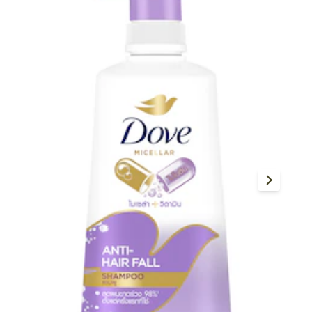
ทรงผม
สี
ทำผมน่ารักๆ สไตล์ French Braid Bun สำหรับสาว
เ
ผมยาว
ย
ผลิตภัณฑ์ที่คุณอาจชอบ