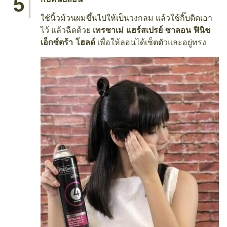
กิ๊บหนีบลอน
ใช้นิ้วม้วนผมขึ้นไปให้เป็นวงกลม แล้วใช้กิ๊บติดเอา