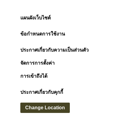
การดูแลผม
ท
สเปรย์ ฉีด ผม ลอน ยี่ห้อไหนดี
5
ก