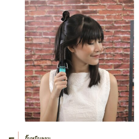
ม้วนผม
เริ่มม้วนผม โดยหยิบช่อผมส่วนที่ใกล้ใบหู พันกับ
แกนม้วนผมไฟฟ้า เพื่อม้วนผมในแนวตั้ง