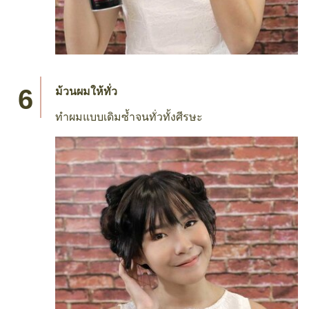
ไว้ แล้วฉีดด้วย
เทรซาเม่ แฮร์สเปรย์ ซาลอน ฟินิช
เอ็กซ์ตร้า โฮลด์
เพื่อให้ลอนได้เซ็ตตัวและอยู่ทรง