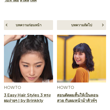
การม้วนผมทั่วไป ตรงที่มีการเพิ่มทริคการติดกิ๊บเพื่อให้
ลอนได้เซ็ตตัวด้วย จึงได้ออกมาเป็นลอนเด้ง ๆ นุ่ม ๆ
เหมือนติดสปริง ดูแล้วก็เอาไปทำตามกันได้ไม่ยากเลย
ใช่มั้ยล่ะคะ
Pinterest
Facebook
Email
แชร์
หัวข้อที่เกี่ยวข้อง
10 นาที
ความยาวผม
ง่าย
ดัดลอน
ทรงผมประบ่า
ทุกประเภท
ประเภทของบทความ
ประเภทผม
ผู้หญิง
ม้วนผม
วิดีโอ
วิธีทำผม
สไตล์
เพศ