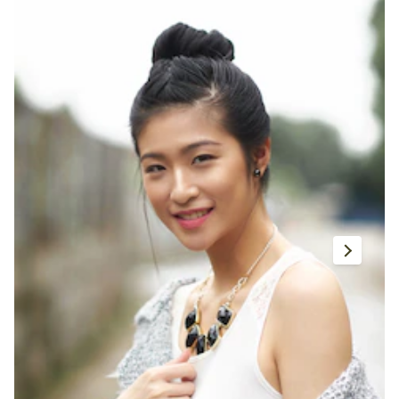
ทรงผม
ม้วนผมลอนให้เด้งสวย มีวอลลุ่ม โดย
ไม่ต้องใช้ความร้อน
วิธี ม้วนผมไม่ใช้ความร้อน ทำผมลอนให้เด้งสวย
ด้วยตัวเอง แบบไม่ต้องกลัวผมเสีย
ทรงผม
โดย
Waraporn Hongvarangkool