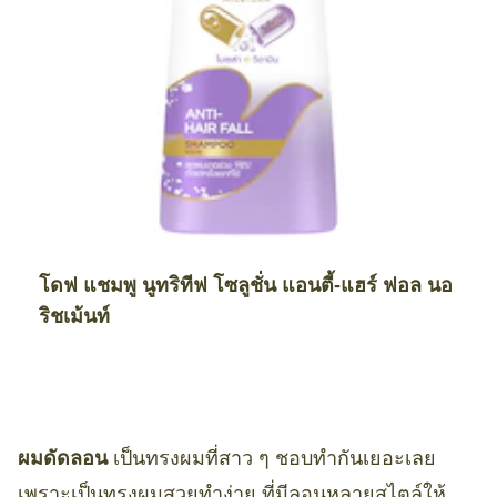
โดฟ แชมพู นูทริทีฟ โซลูชั่น แอนตี้-แฮร์ ฟอล นอ
ริชเม้นท์
ผมดัดลอน
เป็นทรงผมที่สาว ๆ ชอบทำกันเยอะเลย
เพราะเป็นทรงผมสวยทำง่าย ที่มีลอนหลายสไตล์ให้