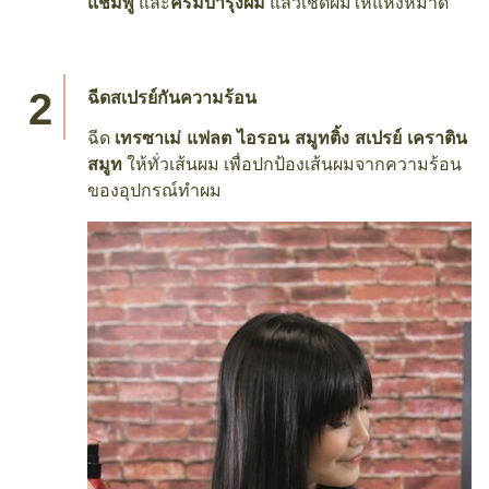
แชมพู
และ
ครีมบำรุงผม
แล้วเช็ดผมให้แห้งหมาด