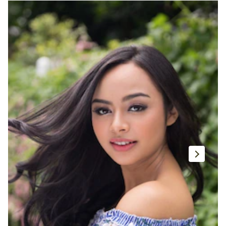
โดฟ แชมพู นูทริทีฟ โซลูชั่น แอนตี้-แฮร์ ฟอล
นอริชเม้นท์
ดูผลิตภัณฑ์ทั้งหมด
เคล็ดลับและคำแนะนำของเรา