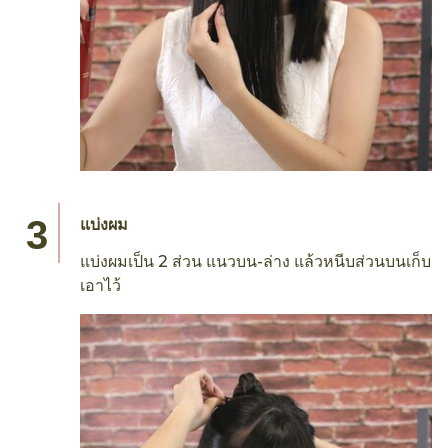
ฉีดสเปรย์กันความร้อน
ฉีด
เทรซาเม่ แฟลต ไอรอน สมูทติ้ง สเปรย์ เคราติน
สมูท
ให้ทั่วเส้นผม เพื่อปกป้องเส้นผมจากความร้อน
ของอุปกรณ์ทำผม