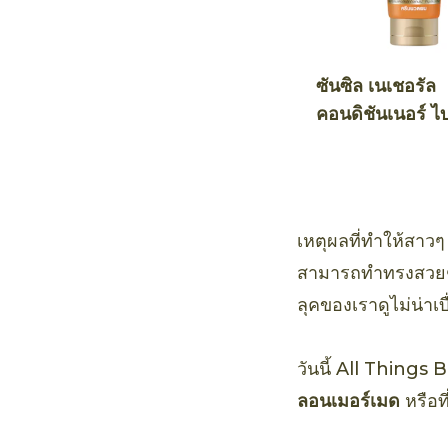
ซันซิล เนเชอรัล
คอนดิชันเนอร์ ไ
คทีฟ ฮันนี่ แอนด
คาโด แดเมจ รีแ
เหตุผลที่ทำให้สาว
สามารถทำทรงสวยๆ ไ
ลุคของเราดูไม่น่าเบื
วันนี้ All Things
ลอนเมอร์เมด
หรือที