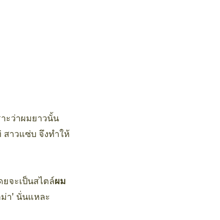
าะว่าผมยาวนั้น
 สาวแซ่บ จึงทำให้
ดยจะเป็นสไตล์
ผม
ม่า’ นั่นแหละ