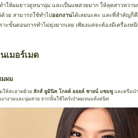
ทำให้ผมยาวดูหนานุ่ม และเป็นแพสวยมาก ให้ลุคสาวหวานน่
ไว้ด้วย สามารถใช้ทำไป
ออกงาน
ได้เลยนะคะ และที่สำคัญก็
พราะขั้นตอนการทำไม่ยุ่งยากเลย เพียงแค่จะต้องมีเครื่อง
นเมอร์เมด
ียมผม
มให้สะอาดด้วย
ลักส์ ลูมินิค โกลด์ ออยล์ ชายน์ แชมพู
และครีมบำร
เงางามและนุ่มสวย จากนั้นใช้ไดร์เป่าผมจนแห้งสนิท