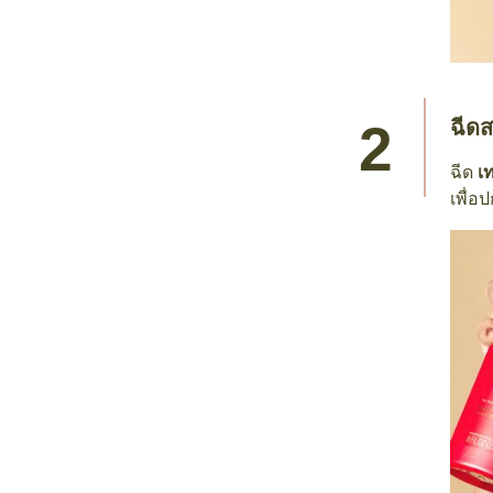
ฉีดส
ฉีด
เ
เพื่อ