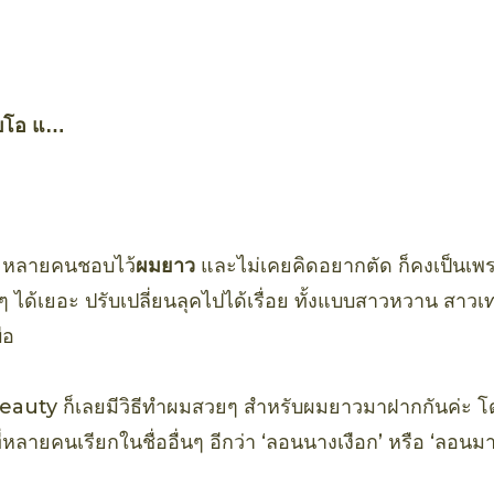
บโอ แอ
์ อะโว
พร์
ๆ หลายคนชอบไว้
ผมยาว
และไม่เคยคิดอยากตัด ก็คงเป็นเพร
ด้เยอะ ปรับเปลี่ยนลุคไปได้เรื่อย ทั้งแบบสาวหวาน สาวเท่
่อ
 Beauty ก็เลยมีวิธีทำผมสวยๆ สำหรับผมยาวมาฝากกันค่ะ โ
่หลายคนเรียกในชื่ออื่นๆ อีกว่า ‘ลอนนางเงือก’ หรือ ‘ลอนมา