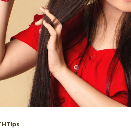
THTips