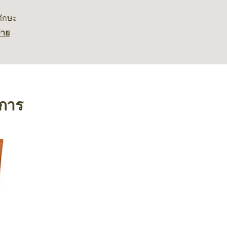
ทักษะ
่าย
งการ