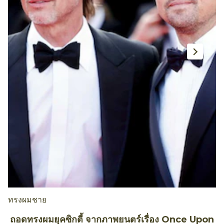
ทรงผมชาย
ก
ถอดทรงผมยุคซิกตี้ จากภาพยนตร์เรื่อง Once Upon
เ