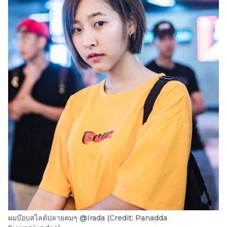
ผมบ๊อบสไลด์ปลายคมๆ @Irada (Credit: Panadda