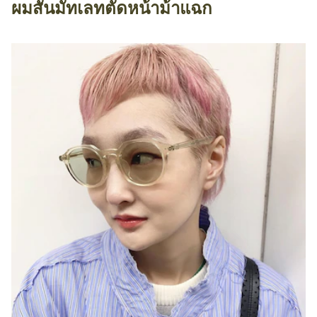
ผมสั้นมัทเลทตัดหน้าม้าแฉก