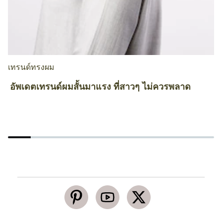
เทรนด์ทรงผม
ท
อัพเดตเทรนด์ผมสั้นมาแรง ที่สาวๆ ไม่ควรพลาด
W
โ