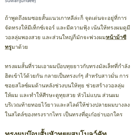
Suwanjundee)
ถ้าพูดถึงผมซอยสั้นแนวเกาหลีล่ะก็ จุดเด่นจะอยู่ที่การ
จัดทรงให้มีเท็กซ์เจอร์ และมีความฟุ้ง เน้นให้ทรงผมดูมี
วอลลุ่มพองสวย และส่วนใหญ่ก็มักจะพ่วงผม
หน้าม้าซี
ทรู
มาด้วย
ทรงผมสั้นที่รวมเอาผมบ๊อบทุยยาวกับทรงมัลเล็ทที่กำลัง
ฮิตเข้าไว้ด้วยกัน กลายเป็นทรงเก๋ๆ สำหรับสาวมั่น การ
ซอยสไลซ์ผมด้านหลังช่วงบนให้ทุย ช่วยสร้างวอลลุ่ม
ให้ผม และทำให้ศีรษะดูทุยสวย หัวไม่แบน ส่วนผม
บริเวณท้ายทอยไว้ยาวและสไลด์ให้ช่วงปลายผมบางลง
ในสไตล์ของทรงรากไทร เป็นทรงที่ดูเก๋อย่าบอกใคร
ทรงผมบ๊อบสั้นหัวทุยผสมโบลว์คัท