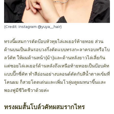
(Credit: instagram @yuya__hair)
ทรงนี้ผสมการตัดบ๊อบหัวทุยไล่เลเยอร์ท้ายทอย ส่วน
ด้านบนเป็นเส้นรอบวงกึ่งตัดแบบทรงกะลาครอบหรือโบ
ลว์คัท ให้ผมด้านหน้า(ม้า)และด้านหลังยาวไล่เลี่ยกัน
แต่ซอยไล่เลเยอร์ด้านหลังถึงเหนือท้ายทอยเป็นบ๊อบคัท
แบบปิ๊กซี่คัท ทำสีอ่อนอย่างบลอนด์ตัดกับสีน้ำตาลเข้มที่
โคนผม ก็สวยโดดเด่นและเพิ่มโวลุ่มดูผมหนาขึ้นและ
พองฟูมีชีวิตชีวาด้วยค่ะ
ทรงผมสั้นโบล์วคัทผสมรากไทร