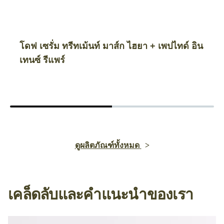
โดฟ เซรั่ม ทรีทเม้นท์ มาส์ก ไฮยา + เพปไทด์ อิน
เทนซ์ รีแพร์
ดูผลิตภัณฑ์ทั้งหมด
เคล็ดลับและคำแนะนำของเรา