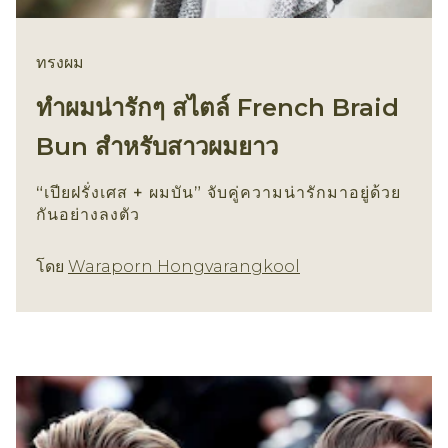
ทรงผม
ทำผมน่ารักๆ สไตล์ French Braid
Bun สำหรับสาวผมยาว
“เปียฝรั่งเศส + ผมบัน” จับคู่ความน่ารักมาอยู่ด้วย
กันอย่างลงตัว
ทรงผม
โดย
Waraporn Hongvarangkool