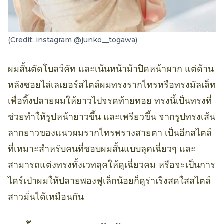
(Credit: instagram @junko__togawa)
ผมสั้นตัดโบลว์คัท และเน้นหน้าม้าปิดหน้าผาก แต่ด้าน
หลังซอยไล่เลเยอร์สไตล์ผมทรงรากไทรหรือทรงมัลเล็ท
เพื่อทิ้งปลายผมให้ยาวไปจรดท้ายทอย ทรงนี้เป็นทรงที่
ช่วยทำให้รูปหน้ายาวขึ้น และเพรียวขึ้น จากรูปทรงเส้น
ลากยาวของแนวผมรากไทรพรางสายตา เป็นอีกสไตล์
ที่เหมาะสำหรับคนที่ชอบผมสั้นแบบลุคเฉี่ยวๆ และ
สามารถแต่งทรงทั้งเวทลุคให้ดูเฉี่ยวคม หรือจะเป็นการ
ไดร์เป่าผมให้ปลายพองฟูเล็กน้อยก็ดูร่าเริงสดใสสไตล์
สาวมั่นได้เหมือนกัน