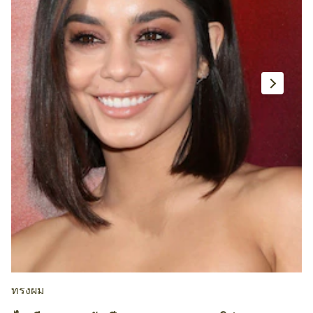
ทรงผม
ท