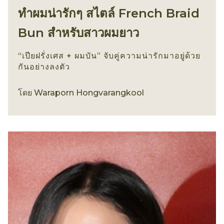
ทำผมน่ารักๆ สไตล์ French Braid
Bun สำหรับสาวผมยาว
“เปียฝรั่งเศส + ผมบัน” จับคู่ความน่ารักมาอยู่ด้วย
กันอย่างลงตัว
ทรงผม
โดย
Waraporn Hongvarangkool