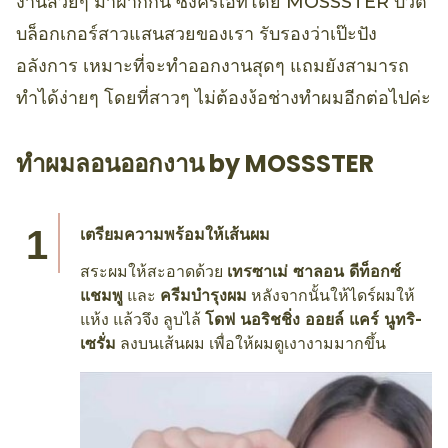
งานสวยๆ มาฝากกัน ซึ่งครีเอทโดย MOSSSTER บิวตี้
บล็อกเกอร์สาวแสนสวยของเรา รับรองว่าเป๊ะปัง
อลังการ เหมาะที่จะทำออกงานสุดๆ แถมยังสามารถ
ทำได้ง่ายๆ โดยที่สาวๆ ไม่ต้องง้อช่างทำผมอีกต่อไปค่ะ
ทำผมลอนออกงาน by MOSSSTER
เตรียมความพร้อมให้เส้นผม
สระผมให้สะอาดด้วย
เทรซาเม่ ซาลอน ดีท็อกซ์
แชมพู
และ
ครีมบำรุงผม
หลังจากนั้นให้ไดร์ผมให้
แห้ง แล้วจึง ลูบไล้
โดฟ นอริชชิ่ง ออยล์ แคร์ นูทริ-
เซรั่ม
ลงบนเส้นผม เพื่อให้ผมดูเงางามมากขึ้น