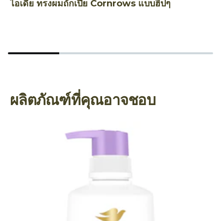
ไอเดีย ทรงผมถักเปีย Cornrows แบบฮิปๆ
ถ
A
ผลิตภัณฑ์ที่คุณอาจชอบ