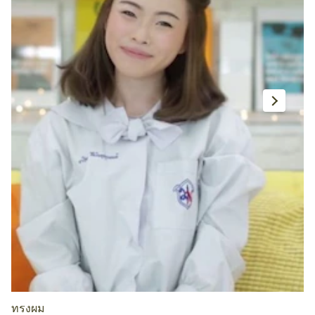
ทรงผม
ท