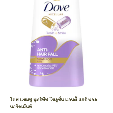
โดฟ แชมพู นูทริทีฟ โซลูชั่น แอนตี้-แฮร์ ฟอล
นอริชเม้นท์