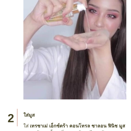
ใส่มูส
ใส่
เทรซาเม่ เอ็กซ์ตร้า คอนโทรล ซาลอน ฟินิช มูส