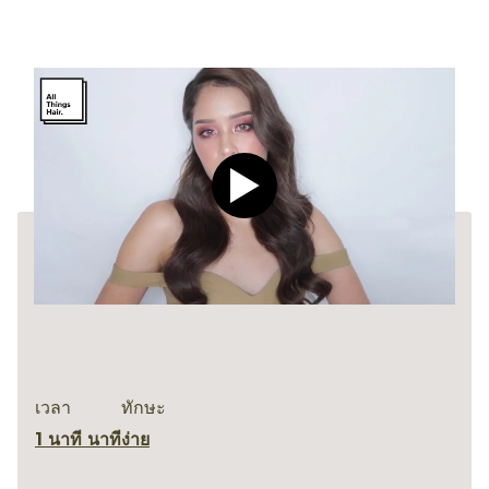
Play video CLEAR Men Dee
เวลา
ทักษะ
1 นาที นาที
ง่าย