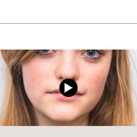
ook
mail
Play video CLEAR Men Dee