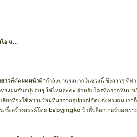
บโอ แอ
์ อะโว
พร์
มยาว
ที่ตัด
ผมหน้าม้า
กำลังมาแรงมากในช่วงนี้ ซึ่งสาวๆ ที่ทำ
งทรงผมกันอยู่บ่อยๆ ใช่ไหมล่ะคะ สำหรับใครที่อยากหันมาเ
ลี่ยงที่จะใช้ความร้อนที่มาจากอุปกรณ์จัดแต่งทรงผม เราก็
้อน ซึ่งสร้างสรรค์โดย babyjingko บิวตี้บล็อกเกอร์ของเร