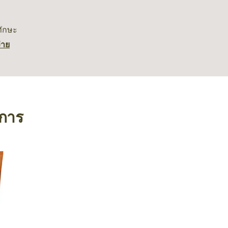
ทักษะ
่าย
งการ