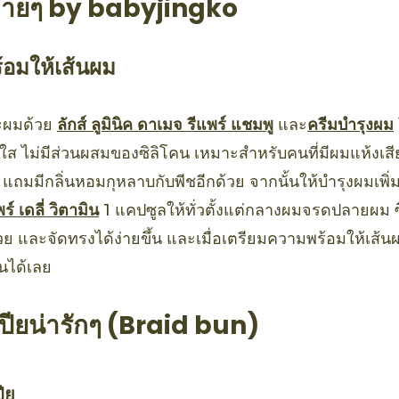
่ายๆ by babyjingko
้อมให้เส้นผม
ระผมด้วย
ลักส์ ลูมินิค ดาเมจ รีแพร์ แชมพู
และ
ครีมบำรุงผม
สูตรใส ไม่มีส่วนผสมของซิลิโคน เหมาะสำหรับคนที่มีผมแห้งเส
่น แถมมีกลิ่นหอมกุหลาบกับพีชอีกด้วย จากนั้นให้บำรุงผมเพ
์ เดลี่ วิตามิน
1 แคปซูลให้ทั่วตั้งแต่กลางผมจรดปลายผม ซ
ย และจัดทรงได้ง่ายขึ้น และเมื่อเตรียมความพร้อมให้เส้นผ
ันได้เลย
ันเปียน่ารักๆ (Braid bun)
ปีย