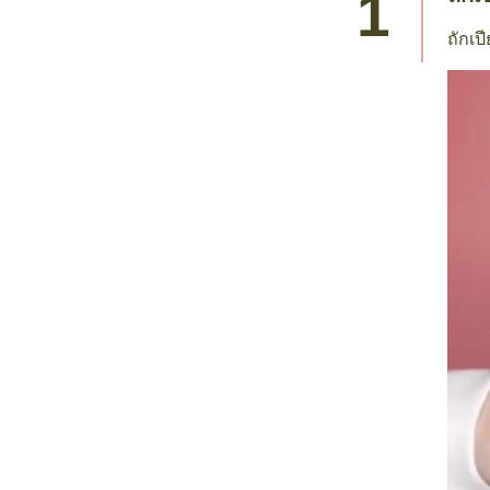
ถักเป