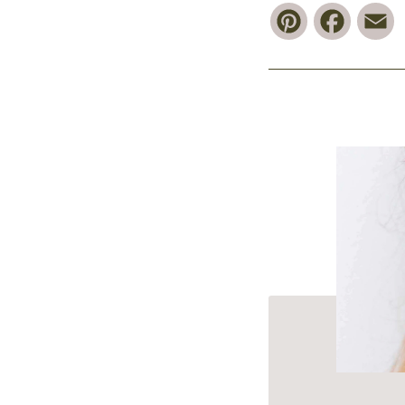
Pinterest
Faceb
E