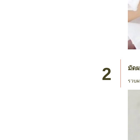
มัด
รวบผม