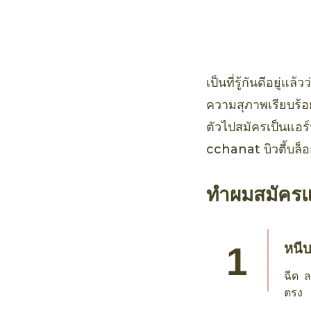
คทีฟ ฮันนี่ แอนด
คาโด แดเมจ รีแ
เป็นที่รู้กันดีอยู่
ความสุภาพเรียบร้อ
ตัวไปสมัครเป็นแอร
cchanat บิวตี้บล็
ทำผมสมัครแ
หนี
ฉีด ล
ตรง