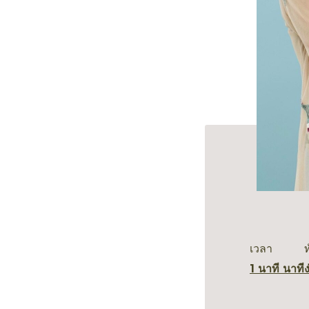
เวลา
1 นาที นาที
ง