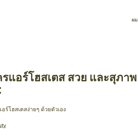
ผม
รแอร์โฮสเตส สวย และสุภาพ 
t
อร์โฮสเตสง่ายๆ ด้วยตัวเอง
uty