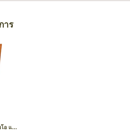
งการ
บโอ แอ