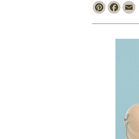
Pinterest
Faceb
E