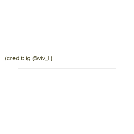
(credit: ig @viv_li)