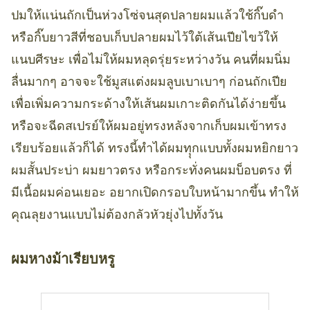
ปมให้แน่นถักเป็นห่วงโซ่จนสุดปลายผมแล้วใช้กิ๊บดำ
หรือกิ๊บยาวสีที่ชอบเก็บปลายผมไว้ใต้เส้นเปียไขว้ให้
แนบศีรษะ เพื่อไม่ให้ผมหลุดรุ่ยระหว่างวัน คนที่ผมนิ่ม
ลื่นมากๆ อาจจะใช้มูสแต่งผมลูบเบาเบาๆ ก่อนถักเปีย
เพื่อเพิ่มความกระด้างให้เส้นผมเกาะติดกันได้ง่ายขึ้น
หรือจะฉีดสเปรย์ให้ผมอยู่ทรงหลังจากเก็บผมเข้าทรง
เรียบร้อยแล้วก็ได้ ทรงนี้ทำได้ผมทุุกแบบทั้งผมหยิกยาว
ผมสั้นประบ่า ผมยาวตรง หรือกระทั่งคนผมบ็อบตรง ที่
มีเนื้อผมค่อนเยอะ อยากเปิดกรอบใบหน้ามากขึ้น ทำให้
คุณลุยงานแบบไม่ต้องกลัวหัวยุ่งไปทั้งวัน
ผมหางม้าเรียบหรู