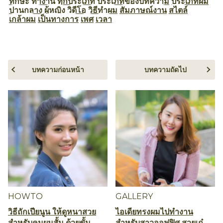
ทักษะ
ทำงาน
ทุกประเภท
ประเภทของบทความ
ประเภทผม
ปานกลาง
ผู้หญิง
วิดีโอ
วิธีทำผม
สัมภาษณ์งาน
สไตล์
เกล้าผม
เป็นทางการ
เพศ
เวลา
บทความก่อนหน้า
บทความถัดไป
HOWTO
GALLERY
วิธีถักเปียนูน ให้ดูหนาสวย
ไอเดียทรงผมไปทำงาน
สำหรับคนผมสั้น ด้วยขั้น
สำหรับสาวออฟฟิศ สวยเก๋