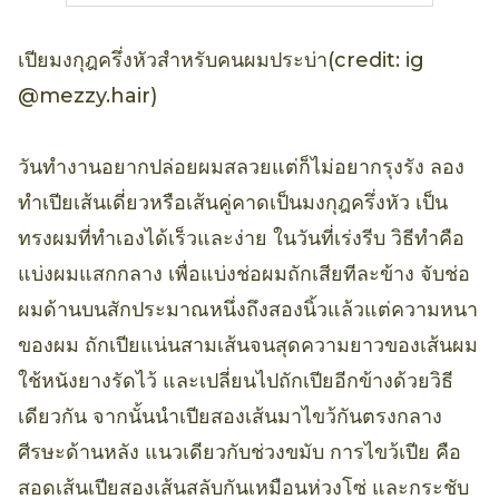
เปียมงกุฎครึ่งหัวสำหรับคนผมประบ่า(credit: ig
@mezzy.hair)
วันทำงานอยากปล่อยผมสลวยแต่ก็ไม่อยากรุงรัง ลอง
ทำเปียเส้นเดี่ยวหรือเส้นคู่คาดเป็นมงกุฎครึ่งหัว เป็น
ทรงผมที่ทำเองได้เร็วและง่าย ในวันที่เร่งรีบ วิธีทำคือ
แบ่งผมแสกกลาง เพื่อแบ่งช่อผมถักเสียทีละข้าง จับช่อ
ผมด้านบนสักประมาณหนึ่งถึงสองนิ้วแล้วแต่ความหนา
ของผม ถักเปียแน่นสามเส้นจนสุดความยาวของเส้นผม
ใช้หนังยางรัดไว้ และเปลี่ยนไปถักเปียอีกข้างด้วยวิธี
เดียวกัน จากนั้นนำเปียสองเส้นมาไขว้กันตรงกลาง
ศีรษะด้านหลัง แนวเดียวกับช่วงขมับ การไขว้เปีย คือ
สอดเส้นเปียสองเส้นสลับกันเหมือนห่วงโซ่ และกระชับ