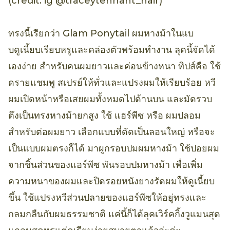
(credit: ig @traceytennant_hair)
ทรงนี้เรียกว่า Glam Ponytail ผมหางม้าในแบ
บดูเนี้ยบเรียบหรูและคล่องตัวพร้อมทำงาน ลุคนี้จัดได้
เองง่าย สำหรับคนผมยาวและค่อนข้างหนา ทิปส์คือ ใช้
ดรายแชมพู สเปรย์ให้ทั่วและแปรงผมให้เรียบร้อย หวี
ผมเปิดหน้าหรือเสยผมทั้งหมดไปด้านบน และมัดรวบ
ตึงเป็นทรงหางม้ายกสูง ใช้ แฮร์พีซ หรือ ผมปลอม
สำหรับต่อผมยาว เลือกแบบที่ดัดเป็นลอนใหญ่ หรือจะ
เป็นแบบผมตรงก็ได้ มาผูกรอบปมผมหางม้า ใช้ปอยผม
จากชิ้นส่วนของแฮร์พีซ พันรอบปมหางม้า เพื่อเพิ่ม
ความหนาของผมและปิดรอยหนังยางรัดผมให้ดูเนี้ยบ
ขึ้น ใช้แปรงหวีส่วนปลายของแฮร์พีซให้อยู่ทรงและ
กลมกลืนกับผมธรรมชาติ แค่นี้ก็ได้ลุคเวิร์คกิ้งวูแมนสุด