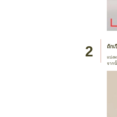
ถักเ
แบ่งผ
จากนั