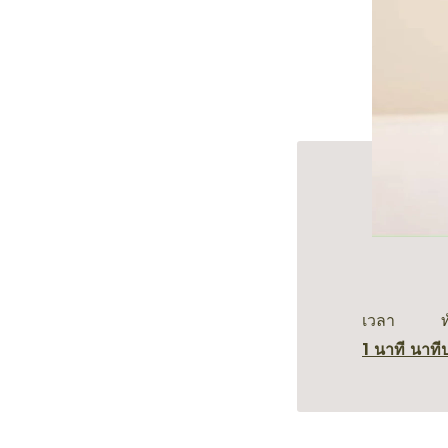
เวลา
1 นาที นาที