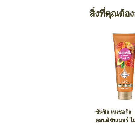
สิ่งที่คุณต้อ
ซันซิล เนเชอรัล
คอนดิชันเนอร์ ไ
คทีฟ ฮันนี่ แอนด