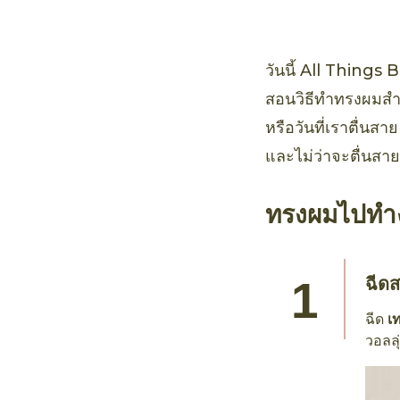
คาโด แดเมจ รีแ
วันนี้ All Things
สอนวิธีทำทรงผมสำห
หรือวันที่เราตื่นส
และไม่ว่าจะตื่นสาย
ทรงผมไปทำงา
ฉีดส
ฉีด
เ
วอลล