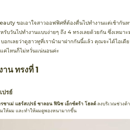
พร์
 Beauty ขอเอาใจสาวออฟฟิศที่ต้องตื่นไปทำงานแต่เช้ากัน
รับวันไปทำงานแบบง่ายๆ ถึง 4 ทรงเลยด้วยกัน ซึ่งเหมาะม
าย บอกเลยว่าดูฮาวทูที่เรานำมาฝากกันนี้แล้ว คุณจะได้ไอเด
แค่ไหนก็ไม่หวั่นแน่นอนค่ะ
น ทรงที่ 1
เปรย์
ทรซาเม่ แฮร์สเปรย์ ซาลอน ฟินิช เอ็กซ์ตร้า โฮลด์
ลงบริเวณช่วงด้า
ุ่มให้ผม และทำให้ผมดูพองหนามากขึ้น