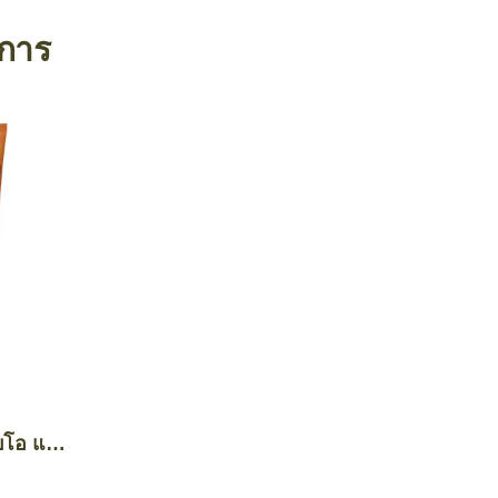
งการ
บโอ แอ
์ อะโว