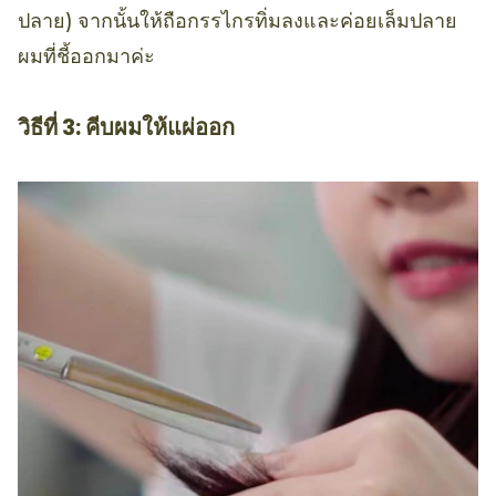
ปลาย) จากนั้นให้ถือกรรไกรทิ่มลงและค่อยเล็มปลาย
ผมที่ชี้ออกมาค่ะ
วิธีที่ 3: คีบผมให้แผ่ออก