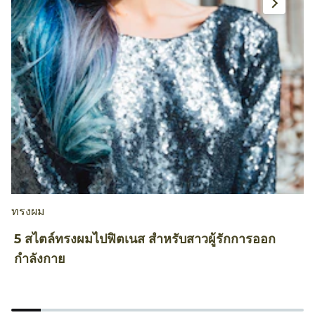
ทรงผม
ท
5 สไตล์ทรงผมไปฟิตเนส สำหรับสาวผู้รักการออก
5
กำลังกาย
ห