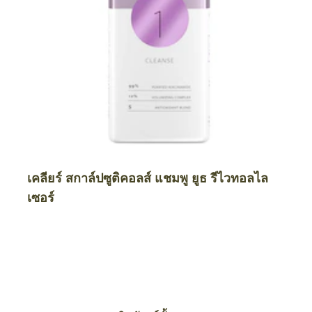
เคลียร์ สกาล์ปซูติคอลส์ แชมพู ยูธ รีไวทอลไล
เซอร์