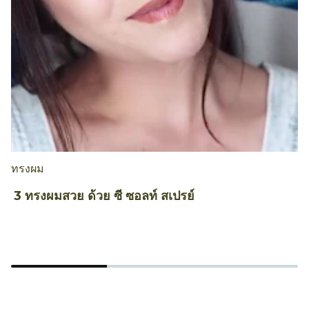
ทรงผม
สี
3 ทรงผมสวย ด้วย ซี ซอลท์ สเปรย์
เ
ย