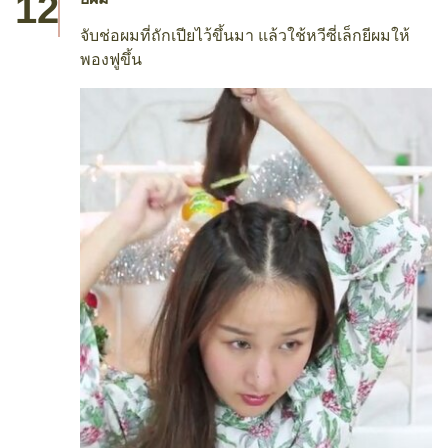
จับช่อผมที่ถักเปียไว้ขึ้นมา แล้วใช้หวีซี่เล็กยีผมให้
พองฟูขึ้น