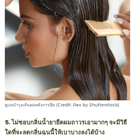
ดูแลบำรุงเส้นผมหลังการยืด (Credit: Rex by Shutterstock)
5. ไม่ชอบกลิ่นน้ำยายืดผมถาวรเอามากๆ จะมีวิธี
ใดที่จะลดกลิ่นฉุนนี้ให้เบาบางลงได้บ้าง