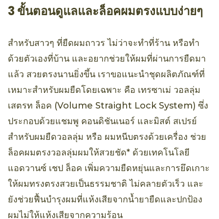
3 ขั้นตอนดูแลและล็อคผมตรงแบบง่ายๆ
สำหรับสาวๆ ที่ยืดผมถาวร ไม่ว่าจะทำที่ร้าน หรือทำ
ด้วยตัวเองที่บ้าน และอยากช่วยให้ผมที่ผ่านการยืดมา
แล้ว สวยตรงนานยิ่งขึ้น เราขอแนะนำชุดผลิตภัณฑ์ที่
เหมาะสำหรับผมยืดโดยเฉพาะ คือ เทรซาเม่ วอลลุ่ม
เสตรท ล็อค (Volume Straight Lock System) ซึ่ง
ประกอบด้วยแชมพู คอนดิชันเนอร์ และมิสต์ สเปรย์
สำหรับผมยืดวอลลุ่ม หรือ ผมหนีบตรงด้วยเครื่อง ช่วย
ล็อคผมตรงวอลลุ่มผมให้สวยชัด* ด้วยเทคโนโลยี
แอดวานซ์ เชป ล็อค เพิ่มความยืดหยุ่นและการยึดเกาะ
ให้ผมทรงตรงสวยเป็นธรรมชาติ ไม่คลายตัวเร็ว และ
ยังช่วยฟื้นบำรุงผมที่แห้งเสียจากน้ำยายืดและปกป้อง
ผมไม่ให้แห้งเสียจากความร้อน