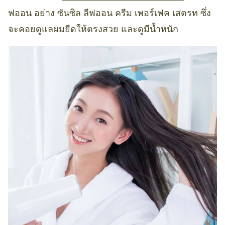
ฟออน อย่าง ซันซิล ลีฟออน ครีม เพอร์เฟค เสตรท ซึ่ง
จะคอยดูแลผมยืดให้ตรงสวย และดูมีน้ำหนัก