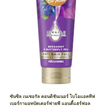
ซันซิล เนเชอรัล คอนดิชันเนอร์ ไบโอแอคทีฟ
เบอร์กามอทบัตเตอร์ฟายพี แอนตี้แฮร์ฟอล