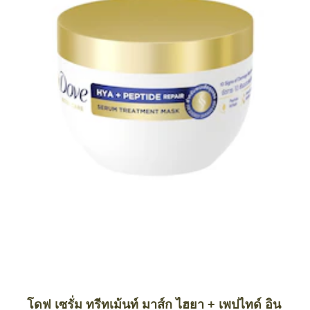
โดฟ เซรั่ม ทรีทเม้นท์ มาส์ก ไฮยา + เพปไทด์ อิน