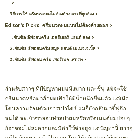
วิธีการใช้ ครีมนวดผมไม่ต้องล้างออก ที่ถูกต้อง
Editor’s Picks: ครีมนวดผมแบบไม่ต้องล้างออก
1. ซันซิล ลีฟออนครีม เฮลธีเออร์ แอนด์ ลอง
2. ซันซิล ลีฟออนครีม สมูท แอนด์ เมเนจเจเบิ้ล
3. ซันซิล ลีฟออน ครีม เพอร์เฟค เสตรท
สำหรับสาวๆ ที่มีปัญหาผมแห้งมาก และชี้ฟู แม้จะใช้
ครีมนวดหรือมาส์กผมเพื่อให้มีน้ำหนักขึ้นแล้ว แต่เมื่อ
โดนความร้อนด้วยการเป่าไดร์ ผมก็ยังกลับมาชี้ฟูอีก
จนได้ จะเข้าซาลอนทำสปาผมหรือทรีตเมนต์ผมบ่อยๆ
ก็อาจจะไม่สะดวกและมีค่าใช้จ่ายสูง แต่ปัญหานี้ สาวๆ
แก้ไขด้วยตัวเองได้ไม่ยาก โดยใช้ผลิตภัณฑ์บำรุงผม