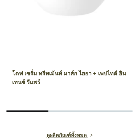
โดฟ เซรั่ม ทรีทเม้นท์ มาส์ก ไฮยา + เพปไทด์ อิน
เทนซ์ รีแพร์
ดูผลิตภัณฑ์ทั้งหมด