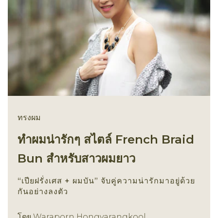
ทรงผม
ทำผมน่ารักๆ สไตล์ French Braid
Bun สำหรับสาวผมยาว
“เปียฝรั่งเศส + ผมบัน” จับคู่ความน่ารักมาอยู่ด้วย
กันอย่างลงตัว
ทรงผม
โดย
Waraporn Hongvarangkool