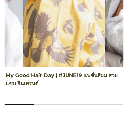
My Good Hair Day | #JUNE19 แฟชั่นสีผม สวย
ท
แซ่บ อินเทรนด์
ร