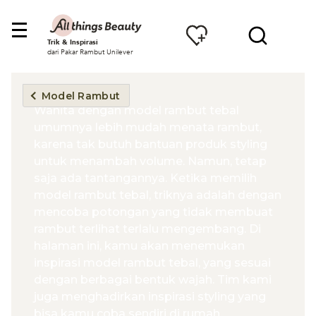
Trik & Inspirasi
dari Pakar Rambut Unilever
Model Rambut
Wanita dengan model rambut tebal
umumnya lebih mudah menata rambut,
karena tak butuh bantuan produk styling
untuk menambah volume. Namun, tetap
saja ada tantangannya. Ketika memilih
model rambut tebal, triknya adalah dengan
mencoba potongan yang tidak membuat
rambut terlihat terlalu mengembang. Di
halaman ini, kamu akan menemukan
inspirasi model rambut tebal, yang sesuai
dengan berbagai bentuk wajah. Tim kami
juga menghadirkan inspirasi styling yang
bisa kamu coba sendiri di rumah.