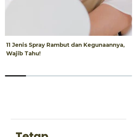
11 Jenis Spray Rambut dan Kegunaannya,
1
Wajib Tahu!
d
Tetap