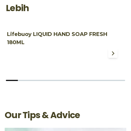
Lebih
Lifebuoy LIQUID HAND SOAP FRESH
L
180ML
F
Our Tips & Advice