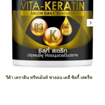
วีต้า เคราติน ทรีทเม้นท์ ซาลอน เดลี่ ซิลกี้ เสตร็ท
โ