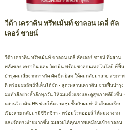
วีต้า เคราติน ทรีทเม้นท์ ซาลอน เดลี่ คัล
AllthingsBeauty
เลอร์ ชายน์
วีต้า เคราติน ทรีทเม้นท์ ซาลอน เดลี่ คัลเลอร์ ชายน์ ที่ผสาน
พลังของ เคราติน และ วิตามิน พร้อมซาลอนเทคโนโลยี ที่ฟื้น
บำรุงผมเสียจากการกัด ดัด ยืด ย้อม ให้ผมกลับมาสวย สุขภาพ
ดี พร้อมผลลัพธ์ที่เห็นได้ชัด - สูตรผสานเคราติน ช่วยฟื้นบำรุง
ผมทำสีอย่างล้ำลึกทุกวัน ให้ผมแข็งแรงและดูสุขภาพดียิ่งขึ้น -
ผสานวิตามิน B5 ช่วยให้ความชุ่มชื้นกับผมทำสี เส้นผมเรียบ
เรียงสวย กลับมามีชีวิตชีวา - พร้อมโรสออยล์ ให้ผมเงางาม
และจัดทรงง่ายมากขึ้น ผมสวยได้คุณภาพเหมือนเข้าซาลอน