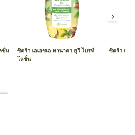
ลชั่น
ซิตร้า เอเอชเอ ทานาคา ยูวี ไบรท์
ซิตร้า เอเอ
โลชั่น