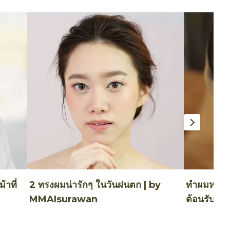
้าที่
2 ทรงผมน่ารักๆ ในวันฝนตก | by
ทำผมหางม้
MMAIsurawan
ต้อนรับเปิ
BABYMO