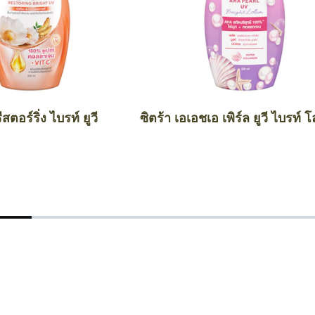
ีสตอร์ริ่ง ไบรท์ ยูวี
ซิตร้า เอเอชเอ เพิร์ล ยูวี ไบรท์ โ