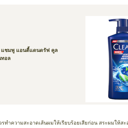
น แชมพู แอนตี้แดนดรัฟ คูล
นทอล
ควรทำความสะอาดเส้นผมให้เรียบร้อยเสียก่อน สระผมให้สะอ