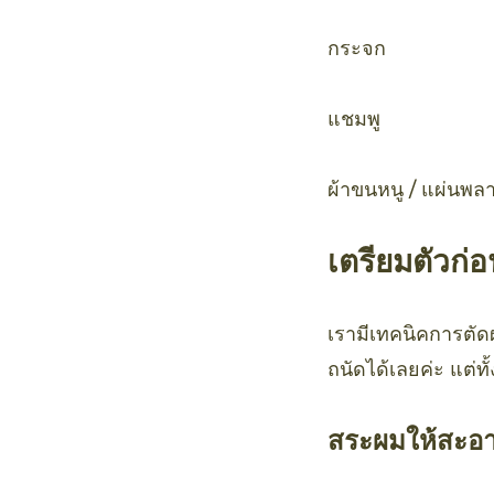
กระจก
แชมพู
ผ้าขนหนู / แผ่นพลา
เตรียมตัวก่
เรามีเทคนิคการตั
ถนัดได้เลยค่ะ แต่ท
สระผมให้สะอ