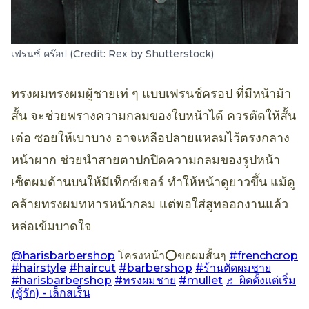
เฟรนซ์ คร๊อป (Credit: Rex by Shutterstock)
ทรงผมทรงผมผู้ชายเท่ ๆ แบบเฟรนช์ครอป ที่มี
หน้าม้า
สั้น
จะช่วยพรางความกลมของใบหน้าได้ ควรตัดให้สั้น
เต่อ ซอยให้เบาบาง อาจเหลือปลายแหลมไว้ตรงกลาง
หน้าผาก ช่วยนำสายตาปกปิดความกลมของรูปหน้า
เซ็ตผมด้านบนให้มีเท็กซ์เจอร์ ทำให้หน้าดูยาวขึ้น แม้ดู
คล้ายทรงผมทหารหน้ากลม แต่พอใส่สูทออกงานแล้ว
หล่อเข้มบาดใจ
@harisbarbershop
โครงหน้า⭕️ขอผมสั้นๆ
#frenchcrop
#hairstyle
#haircut
#barbershop
#ร้านตัดผมชาย
#harisbarbershop
#ทรงผมชาย
#mullet
♬ ผิดตั้งแต่เริ่ม
(ชู้รัก) - เล็กสเร็น