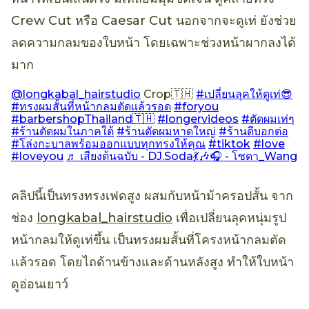
Crew Cut หรือ Caesar Cut นอกจากจะดูเท่ ยังช่วย
ลดความกลมของใบหน้า โดยเฉพาะช่วงหน้าผากลงได้
มาก
@longkabal_hairstudio
Crop🇹🇭
#เปลี่ยนลุคให้ดูเท่😎
#ทรงผมสั้นที่หน้ากลมตัดเเล้วรอด
#foryou
#barbershopThailand🇹🇭
#longervideos
#ตัดผมเท่ๆ
#ร้านตัดผมในภาคใต้
#ร้านตัดผมหาดใหญ่
#ร้านดีบอกต่อ
#โล่งกะบาลพร้อมออกแบบทุกทรงให้คุณ
#tiktok
#love
#loveyou
♬ เสียงต้นฉบับ - DJ.Soda💃🎶🎧 - โซดา_Wang
คลิปนี้เป็นทรงทรงเฟดสูง ผสมกับหน้าม้าครอปสั้น จาก
ช่อง
longkabal_hairstudio
เพื่อเปลี่ยนลุคหนุ่มรูป
หน้ากลมให้ดูเท่ขึ้น เป็นทรงผมสั้นที่โครงหน้ากลมตัด
เเล้วรอด โดยไถด้านข้างและด้านหลังสูง ทำให้ใบหน้า
ดูอ่อนเยาว์