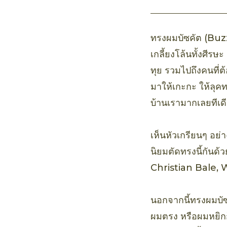
ทรงผมบัซคัต (Buzz
เกลี้ยงโล้นทั้งศีรษ
ทุย รวมไปถึงคนที่
มาให้เกะกะ ให้ลุค
บ้านเรามากเลยทีเด
เห็นหัวเกรียนๆ อย่
นิยมตัดทรงนี้กันด
Christian Bale, 
นอกจากนี้ทรงผมบัซ
ผมตรง หรือผมหยิกก