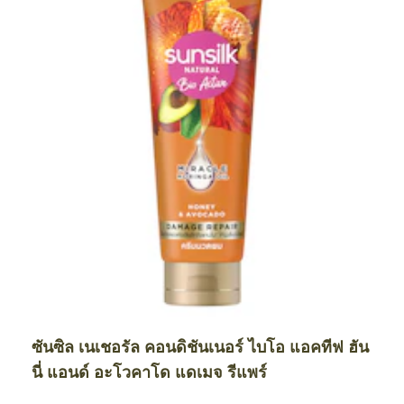
ซันซิล เนเชอรัล คอนดิชันเนอร์ ไบโอ แอคทีฟ ฮัน
นี่ แอนด์ อะโวคาโด แดเมจ รีแพร์