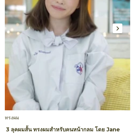
ทรงผม
ท
3 ลุคผมสั้น ทรงผมสำหรับคนหน้ากลม โดย Jane
ว