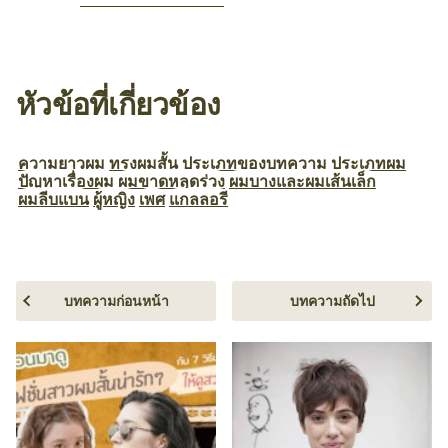
หัวข้อที่เกี่ยวข้อง
ความยาวผม
ทรงผมสั้น
ประเภทของบทความ
ประเภทผม
ปัญหาเรื่องผม
ผมขาดหลุดร่วง
ผมบางและผมเส้นเล็ก
ผมลีบแบน
ผู้หญิง
เพศ
แกลลอรี
บทความก่อนหน้า
บทความถัดไป