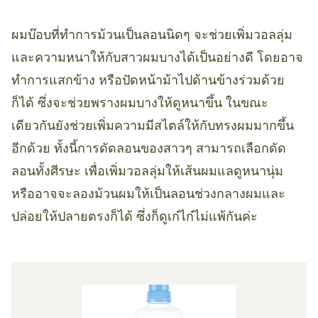
ผมบ๊อบที่ทำการม้วนเป็นลอนนิดๆ จะช่วยเพิ่มวอลลุ่ม
และความหนาให้กับสาวผมบางได้เป็นอย่างดี โดยอาจ
ทำการแสกข้าง หรือปัดหน้าม้าไปด้านข้างร่วมด้วย
ก็ได้ ซึ่งจะช่วยพรางผมบางให้ดูหนาขึ้น ในขณะ
เดียวกันยังช่วยเพิ่มความมีสไตล์ให้กับทรงผมมากขึ้น
อีกด้วย ทั้งนี้การดัดลอนของสาวๆ สามารถเลือกดัด
ลอนทั้งศีรษะ เพื่อเพิ่มวอลลุ่มให้เส้นผมแลดูหนานุ่ม
หรืออาจจะลองม้วนผมให้เป็นลอนช่วงกลางผมและ
ปล่อยให้ปลายตรงก็ได้ ซึ่งก็ดูเก๋ไก๋ไม่แพ้กันค่ะ