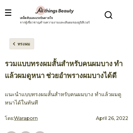
เคล็ดลับและแรงบันดาลใจ
จากผู้เชี่ยวชาญด้านความงามและเส้นผมของยูนิลีเวอร์
ทรงผม
รวมแบบทรงผมสั้นสำหรับคนผมบาง ทำ
แล้วผมดูหนา ช่วยอำพรางผมบางได้ดี
แนะนำแบบทรงผมสั้นสำหรับคนผมบาง ทำแล้วผมดู
หนาได้ในทันที
โดย:
Waraporn
April 26, 2022