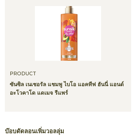
PRODUCT
ซันซิล เนเชอรัล แชมพู ไบโอ แอคทีฟ ฮันนี่ แอนด์
อะโวคาโด แดเมจ รีแพร์
บ๊อบดัดลอนเพิ่มวอลลุ่ม