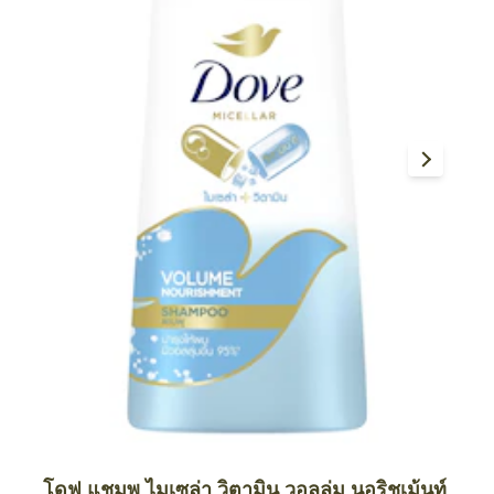
โดฟ แชมพู ไมเซล่า วิตามิน วอลลุ่ม นอริชเม้นท์