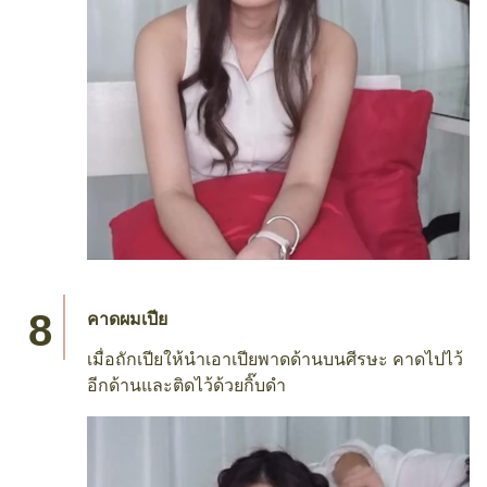
คาดผมเปีย
เมื่อถักเปียให้นำเอาเปียพาดด้านบนศีรษะ คาดไปไว้
อีกด้านและติดไว้ด้วยกิ๊บดำ