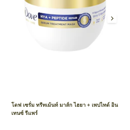
โดฟ เซรั่ม ทรีทเม้นท์ มาส์ก ไฮยา + เพปไทด์ อิน
เทนซ์ รีแพร์