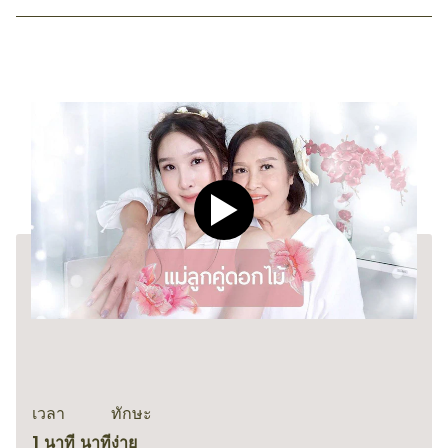
Play video CLEAR Men Dee
เวลา
ทักษะ
1 นาที นาที
ง่าย