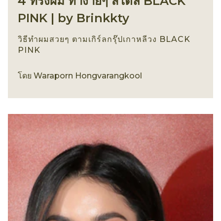
4 ทรงผม ทำง่ายๆ สไตล์ BLACK
PINK | by Brinkkty
วิธีทำผมสวยๆ ตามเกิร์ลกรุ๊ปเกาหลีวง BLACK
PINK
เทรนด์ทรงผม
โดย
Waraporn Hongvarangkool