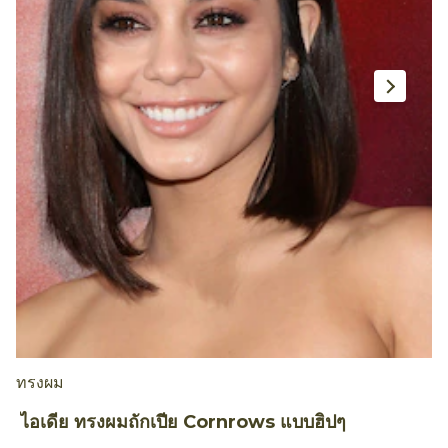
ทรงผม
ก
ไอเดีย ทรงผมถักเปีย Cornrows แบบฮิปๆ
เ