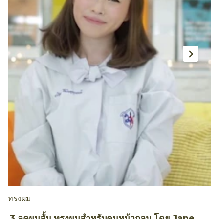
ทรงผม
ท
3 ลุคผมสั้น ทรงผมสำหรับคนหน้ากลม โดย Jane
ว