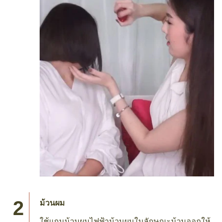
ม้วนผม
ใช้แกนม้วนผมไฟฟ้าม้วนผมในลักษณะม้วนออกให้