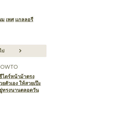
ผม
เพศ
แกลลอรี
ไป
HOWTO
ิธีไดร์หน้าม้าตรง
้วยตัวเอง ให้สวยเป๊ะ
ยู่ทรงนานตลอดวัน