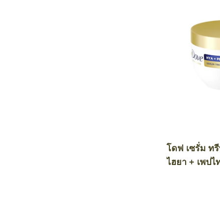
โดฟ เซรั่ม ทร
ไฮยา + เพปไทด