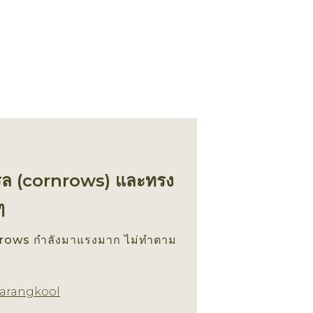
นโรล (cornrows) และทรง
ๆ
nrows กำลังมาแรงมาก ไม่ทำตาม
ทรงผม
arangkool