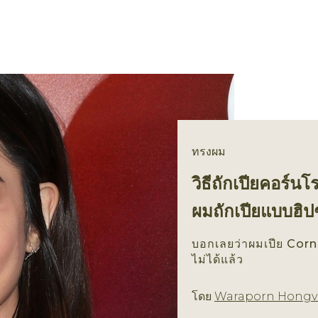
ทรงผม
วิธีถักเปียคอร์
ผมถักเปียแบบฮิป
บอกเลยว่าผมเปีย Cor
ไม่ได้แล้ว
โดย
Waraporn Hongv