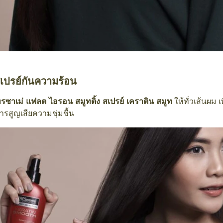
เปรย์กันความร้อน
ทรซาเม่ แฟลต ไอรอน สมูทติ้ง สเปรย์ เคราติน สมูท
ให้ทั่วเส้นผม 
รสูญเสียความชุ่มชื้น