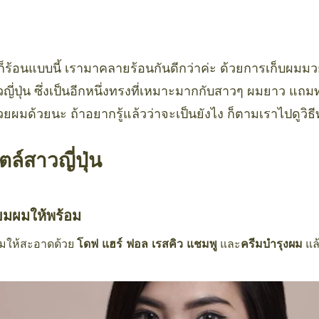
็ร้อนแบบนี้ เรามาคลายร้อนกันดีกว่าค่ะ ด้วยการเก็บผมมว
ญี่ปุ่น ซึ่งเป็นอีกหนึ่งทรงที่เหมาะมากกับสาวๆ ผมยาว แถมท
ยผมด้วยนะ ถ้าอยากรู้แล้วว่าจะเป็นยังไง ก็ตามเราไปดูวิธ
ล์สาวญี่ปุ่น
ยมผมให้พร้อม
มให้สะอาดด้วย
โดฟ แฮร์ ฟอล เรสคิว แชมพู
และ
ครีมบำรุงผม
แล้