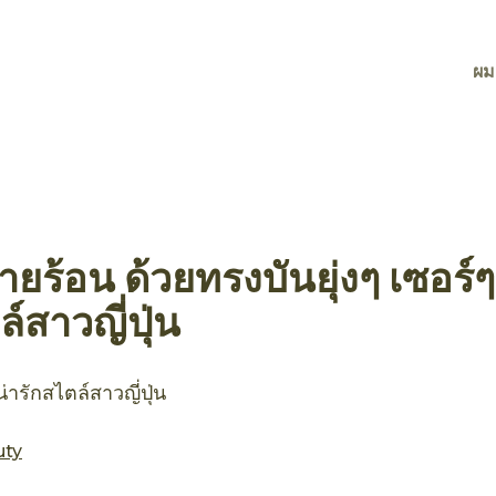
ผม
ยร้อน ด้วยทรงบันยุ่งๆ เซอร์
ล์สาวญี่ปุ่น
่ารักสไตล์สาวญี่ปุ่น
uty