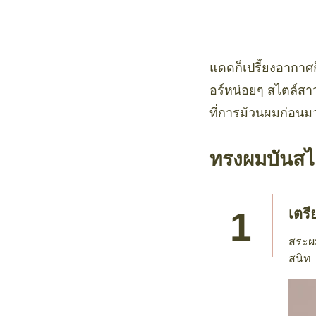
แดดก็เปรี้ยงอากาศก
อร์หน่อยๆ สไตล์สาว
ที่การม้วนผมก่อนมว
ทรงผมบันสไต
เตรี
สระผ
สนิท