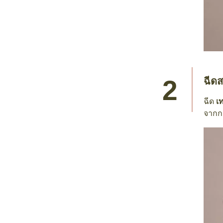
ฉีดส
ฉีด
เ
จากกา