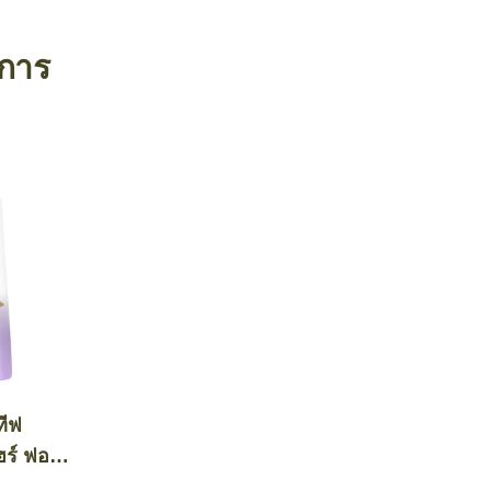
งการ
ทีฟ
แฮร์ ฟอล