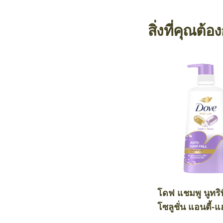
สิ่งที่คุณต้อ
โดฟ แชมพู นูทริ
โซลูชั่น แอนตี้-
นอริชเม้นท์