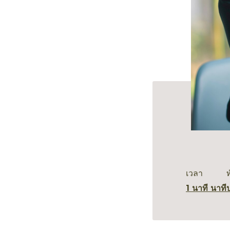
เวลา
1 นาที นาที