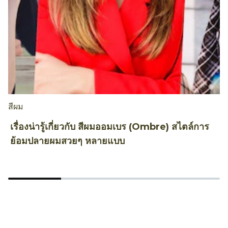
สีผม
เ
เรื่องน่ารู้เกี่ยวกับ สีผมออมเบร (Ombre) สไตล์การ
ท
ย้อมปลายผมสวยๆ หลายแบบ
ร