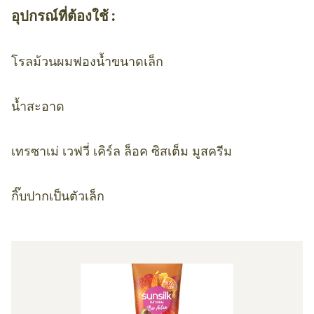
อุปกรณ์ที่ต้องใช้ :
โรลม้วนผมฟองน้ำขนาดเล็ก
น้ำสะอาด
เทรซาเม่ เวฟวี่ เคิร์ล ล็อค ซิสเต็ม มูสครีม
กิ๊บปากเป็นตัวเล็ก