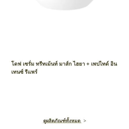
โดฟ เซรั่ม ทรีทเม้นท์ มาส์ก ไฮยา + เพปไทด์ อิน
เทนซ์ รีแพร์
ดูผลิตภัณฑ์ทั้งหมด