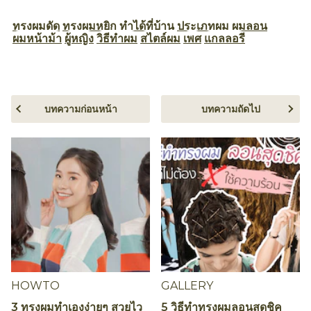
ทรงผมดัด
ทรงผมหยิก
ทำได้ที่บ้าน
ประเภทผม
ผมลอน
ผมหน้าม้า
ผู้หญิง
วิธีทำผม
สไตล์ผม
เพศ
แกลลอรี
บทความก่อนหน้า
บทความถัดไป
HOWTO
GALLERY
3 ทรงผมทำเองง่ายๆ สวยไว
5 วิธีทำทรงผมลอนสุดชิค