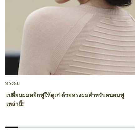
ทรงผม
ท
เปลี่ยนผมหยิกฟูให้ดูเก๋ ด้วยทรงผมสำหรับคนผมฟู
5
เหล่านี้!
ก