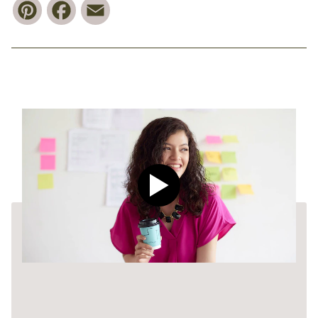
Pinterest
Facebook
Email
Play video CLEAR Men Dee