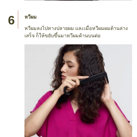
หวีผม
หวีผมลงไปทางปลายผม และเมื่อหวีผมผมด้านล่าง
เสร็จ ก็ให้ขยับขึ้นมาหวีผมด้านบนต่อ