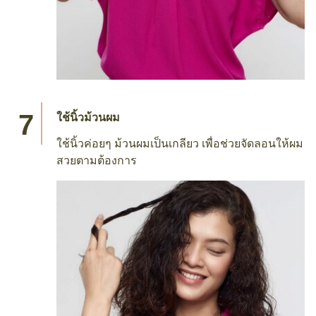
ใช้นิ้วม้วนผม
ใช้นิ้วค่อยๆ ม้วนผมเป็นเกลียว เพื่อช่วยจัดลอนให้ผม
สวยตามต้องการ