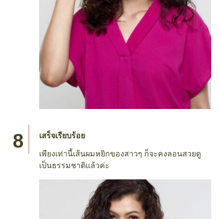
เสร็จเรียบร้อย
เพียงเท่านี้เส้นผมหยิกของสาวๆ ก็จะคงลอนสวยดู
เป็นธรรมชาติแล้วค่ะ