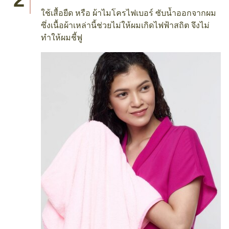
ใช้เสื้อยืด หรือ ผ้าไมโครไฟเบอร์ ซับน้ำออกจากผม
ซึ่งเนื้อผ้าเหล่านี้ช่วยไม่ให้ผมเกิดไฟฟ้าสถิต จึงไม่
ทำให้ผมชี้ฟู