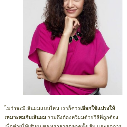
ไม่ว่าจะมีเส้นผมแบบไหน เราก็ควร
เลือกใช้แปรงให้
เหมาะสมกับเส้นผม
รวมถึงต้องหวีผมด้วยวิธีที่ถูกต้อง
เพื่อช่วยให้เส้นผมของเราสวยตลอดทั้งเส้น และลดการ