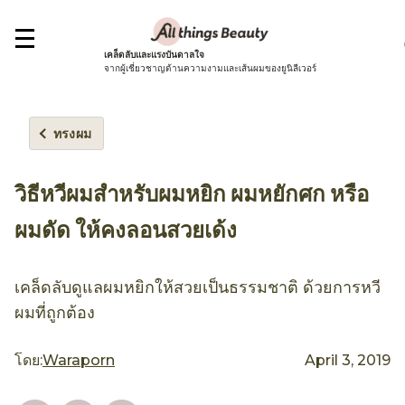
เคล็ดลับและแรงบันดาลใจ
จากผู้เชี่ยวชาญด้านความงามและเส้นผมของยูนิลีเวอร์
ทรงผม
วิธีหวีผมสำหรับผมหยิก ผมหยักศก หรือ
ผมดัด ให้คงลอนสวยเด้ง
เคล็ดลับดูแลผมหยิกให้สวยเป็นธรรมชาติ ด้วยการหวี
ผมที่ถูกต้อง
โดย:
Waraporn
April 3, 2019