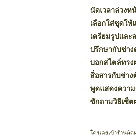
นัดเวลาล่วงหน
เลือกใส่ชุดให
เตรียมรูปและส
ปรึกษากับช่าง
บอกสไตล์ทรงผม
สื่อสารกับช่าง
พูดแสดงความต
ซักถามวิธีเซ็
ใครเคยเข้าร้านตัด