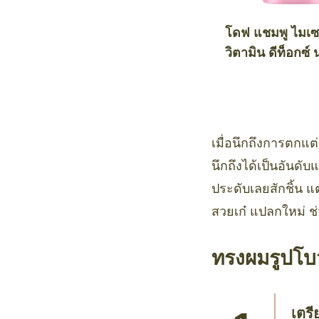
โดฟ แชมพู ไมเซ
วิตามิน ดีท็อกซ์ 
เม้นท์
เมื่อนึกถึงการตกแต่
นึกถึงได้เป็นอันดั
ประดับเลยสักชิ้น แ
สวยเก๋ แปลกใหม่ ช่
ทรงผมรูปโบว
เตรี