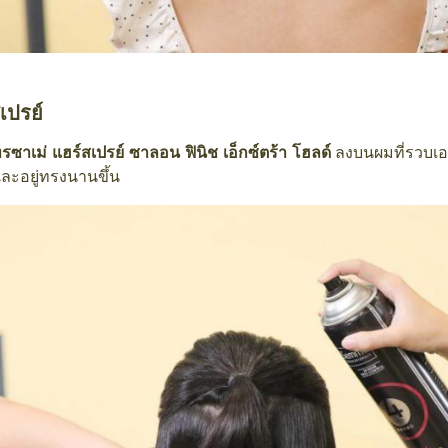
เปรย์
ทรซาเม่ แฮร์สเปรย์ ซาลอน ฟินิช เอ็กซ์ตร้า โฮลด์
ลงบนผมที่รวบเอาไ
และอยู่ทรงนานขึ้น