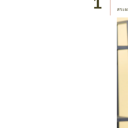
สระผม