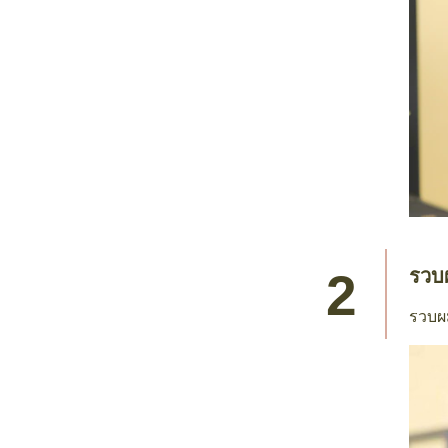
รวบผ
รวบผม