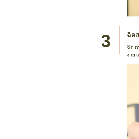
ฉีดส
ฉีด
เ
ง่าย 