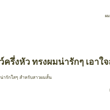
ผม
ครึ่งหัว ทรงผมน่ารักๆ เอาใจ
์ น่ารักใสๆ สำหรับสาวผมสั้น