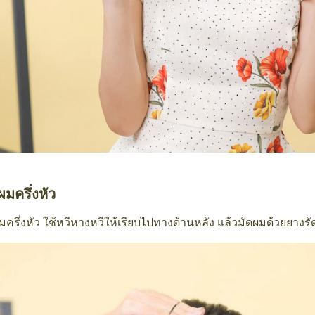
มครึ่งหัว
ครึ่งหัว ใช้หวีหางหวีให้เรียบไปทางด้านหลัง แล้วมัดผมด้วยยางร