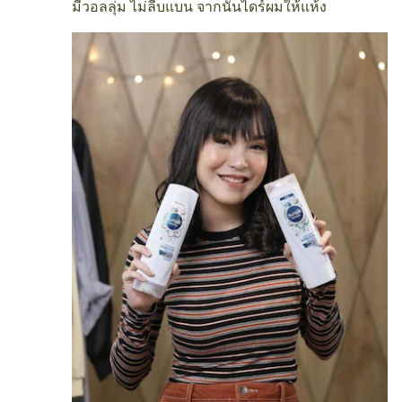
มีวอลลุ่ม ไม่ลีบแบน จากนั้นไดร์ผมให้แห้ง