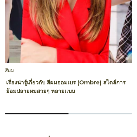
สีผม
ก
เรื่องน่ารู้เกี่ยวกับ สีผมออมเบร (Ombre) สไตล์การ
เ
ย้อมปลายผมสวยๆ หลายแบบ
ฮ