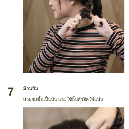
ม้วนบัน
มวยผมขึ้นเป็นบัน และใช้กิ๊บดำยึดให้แน่น