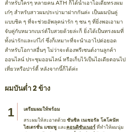
สำหรับใครๆ หลายคน ATH ก็ได้นำเอาไอเดียทรงผม
เก๋ๆ สำหรับสาวผมประบ่ามาฝากกันค่ะ เป็นผมบันคู่
แบบชิค ๆ ที่จะช่วยอัพลุคน่ารัก ๆ ซน ๆ ที่ยิ่งพอเอามา
จับคู่กับหมวกเบเร่ต์ใบสวยด้วยล่ะก็ ยิ่งได้เป็นทรงผมที่
ทั้งน่ารักและเก๋ไก๋ ซึ่งก็เหมาะที่จะนำเอาไปต่อยอด
สำหรับโอกาสอื่นๆ ไม่ว่าจะต้องพรีเซนต์งานลูกค้า
ออนไลน์ ประชุมออนไลน์ หรือเก็บไว้เป็นไอเดียตอนไป
เที่ยวหรือปาร์ตี้ หลังจากนี้ก็ได้ค่ะ
ผมบันต่ำ 2 ข้าง
เตรียมผมให้พร้อม
สระผมให้สะอาดด้วย
ซันซิล เนเชอรัล โคโคนัท
ไฮเดรชั่น แชมพู
และ
คอนดิชันเนอร์
ที่ทำให้ผมนุ่ม