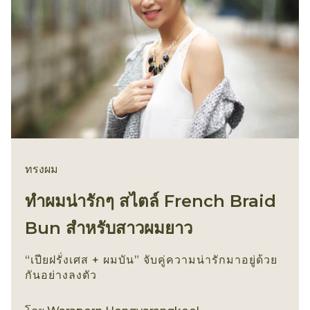
ทรงผม
ทำผมน่ารักๆ สไตล์ French Braid
Bun สำหรับสาวผมยาว
“เปียฝรั่งเศส + ผมบัน” จับคู่ความน่ารักมาอยู่ด้วย
กันอย่างลงตัว