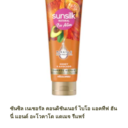
ซันซิล เนเชอรัล คอนดิชันเนอร์ ไบโอ แอคทีฟ ฮัน
นี่ แอนด์ อะโวคาโด แดเมจ รีแพร์