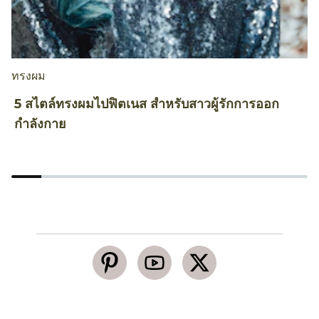
ทรงผม
ท
5 สไตล์ทรงผมไปฟิตเนส สำหรับสาวผู้รักการออก
5
กำลังกาย
ธ