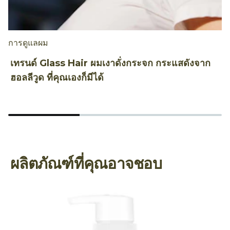
การดูแลผม
ท
เทรนด์ Glass Hair ผมเงาดั่งกระจก กระแสดังจาก
ถ
ฮอลลีวูด ที่คุณเองก็มีได้
A
ผลิตภัณฑ์ที่คุณอาจชอบ