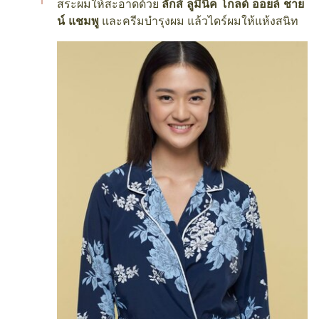
สระผมให้สะอาดด้วย
ลักส์ ลูมินิค โกลด์ ออยล์ ชาย
น์ แชมพู
และครีมบำรุงผม แล้วไดร์ผมให้แห้งสนิท