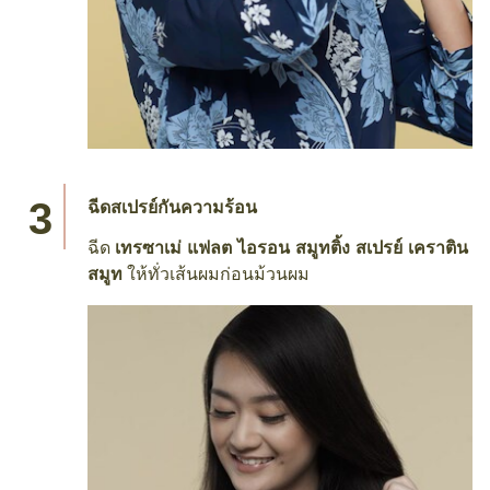
ฉีดสเปรย์กันความร้อน
ฉีด
เทรซาเม่ แฟลต ไอรอน สมูทติ้ง สเปรย์ เคราติน
สมูท
ให้ทั่วเส้นผมก่อนม้วนผม