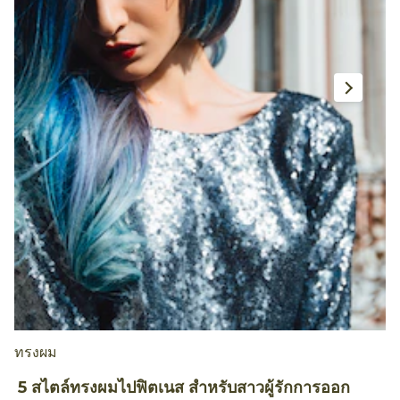
ทรงผม
ท
5 สไตล์ทรงผมไปฟิตเนส สำหรับสาวผู้รักการออก
5