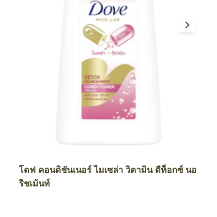
โดฟ คอนดิชันเนอร์ ไมเซล่า วิตามิน ดีท็อกซ์ นอ
ริชเม้นท์