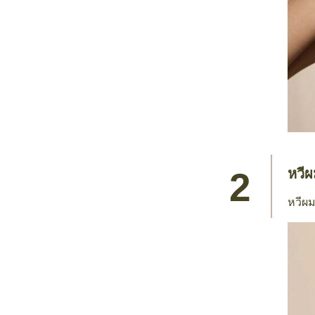
หวีผ
หวีผม