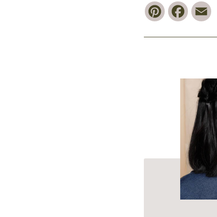
Pinterest
Faceb
E