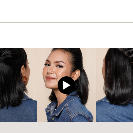
ook
mail
Play video CLEAR Men Dee