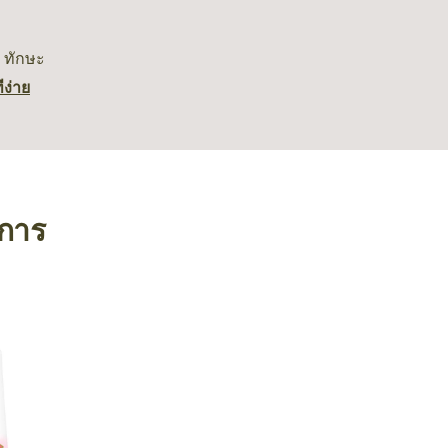
ทักษะ
ี
ง่าย
งการ