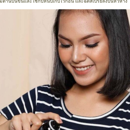
มด้านบนขึ้นและใช้กิ๊บหนีบเก็บไว้ก่อน และฉีดสเปรย์ลงบนหวีหาง