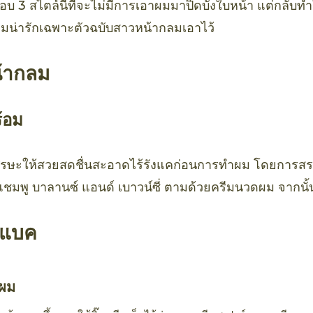
๊อบ 3 สไตล์นี้ที่จะไม่มีการเอาผมมาปิดบังใบหน้า แต่กลับทำใ
มน่ารักเฉพาะตัวฉบับสาวหน้ากลมเอาไว้
น้ากลม
้อม
ีรษะให้สวยสดชื่นสะอาดไร้รังแคก่อนการทำผม โดยการสระ
แชมพู บาลานซ์ แอนด์ เบาวน์ซี่ ตามด้วยครีมนวดผม จากนั้
ิคแบค
งผม