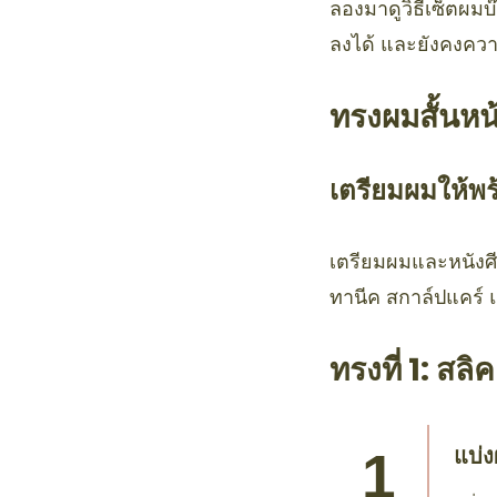
ลองมาดูวิธีเซ็ตผมบ
ลงได้ และยังคงควา
ทรงผมสั้นห
เตรียมผมให้พร
เตรียมผมและหนังศ
ทานีค สกาล์ปแคร์ 
ทรงที่ 1: สล
แบ่