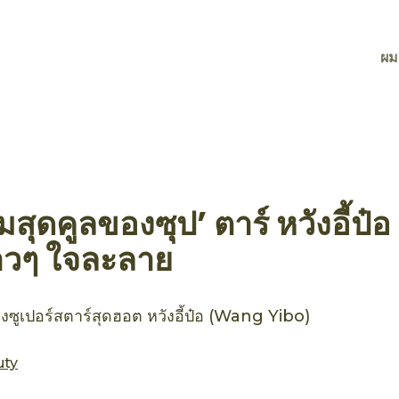
ผม
ุดคูลของซุป’ ตาร์ หวังอี้ป๋อ 
าวๆ ใจละลาย
ซูเปอร์สตาร์สุดฮอต หวังอี้ป๋อ (Wang Yibo)
uty