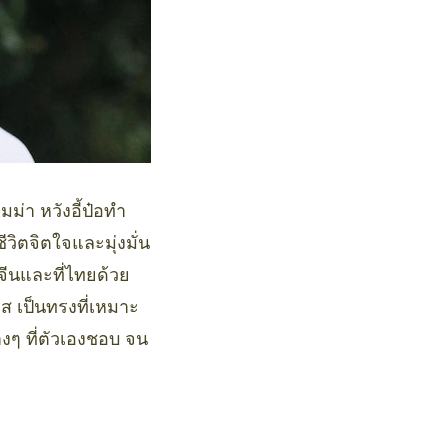
่า หวังอี้ป๋อทำ
ีวิตจิตใจและมุ่งมั่น
จีนและที่ไทยด้วย
าส เป็นทรงที่เหมาะ
างๆ ที่ตัวเองชอบ จน