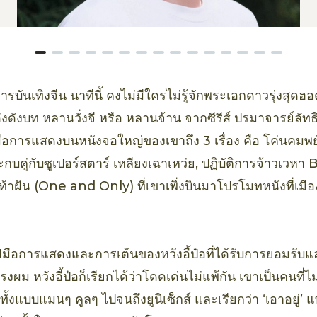
บันเทิงจีน นาทีนี้ คงไม่มีใครไม่รู้จักพระเอกดาวรุ่งสุดฮอตอ
งดังบท หลานวั่งจี หรือ หลานจ้าน จากซีรีส์ ปรมาจารย์ลัทธิ
มือการแสดงบนหนังจอใหญ่ของเขาถึง 3 เรื่อง คือ โค่นคมพ
ะกบคู่กับซูเปอร์สตาร์ เหลียงเฉาเหว่ย, ปฏิบัติการจ้าวเวห
าท้าฝัน (One and Only) ที่เขาเพิ่งบินมาโปรโมทหนังที่เมือ
ฝีมือการแสดงและการเต้นของหวังอี้ป๋อที่ได้รับการยอมรับ
งผม หวังอี้ป๋อก็เรียกได้ว่าโดดเด่นไม่แพ้กัน เขาเป็นคนที่ไ
ทั้งแบบแมนๆ คูลๆ ไปจนถึงยูนิเซ็กส์ และเรียกว่า ‘เอาอยู่’