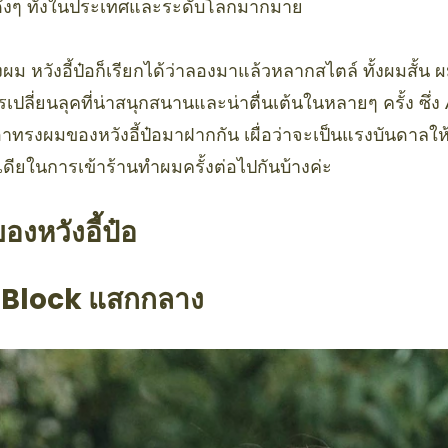
ดังๆ ทั้งในประเทศและระดับโลกมากมาย
งผม หวังอี้ป๋อก็เรียกได้ว่าลองมาแล้วหลากสไตล์ ทั้งผมสั้น
เปลี่ยนลุคที่น่าสนุกสนานและน่าตื่นเต้นในหลายๆ ครั้ง ซึ่ง
าทรงผมของหวังอี้ป๋อมาฝากกัน เผื่อว่าจะเป็นแรงบันดาลให
ดียในการเข้าร้านทำผมครั้งต่อไปกันบ้างค่ะ
งหวังอี้ป๋อ
 Block แสกกลาง