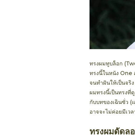
ทรงผมทูบล็อก (Two
ทรงนี้ในหนัง One an
จนทำฝันให้เป็นจริ
ผมทรงนี้เป็นทรงที่
กับบทของเฉินซั่ว (
อาจจะไม่ค่อยมีเวลา
ทรงผมดัดล