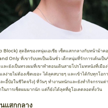
 Block) สุดฮิตของหนุ่มเอเชีย เซ็ตแสกกลางกับหน้าม้าคอมม
d Only ที่เขารับบทเป็นเฉินซั่ว เด็กหนุ่มที่รักการเต้นเป็นช
ง และยังเป็นทรงผมที่เขาทำตอนเดินสายโปรโมทหนังที่เมือง
ดูแลง่ายไม่ต้องเซ็ตเยอะ ได้ลุคสบายๆ และเข้าได้กับทุกโอก
และอี้ป๋อในชีวิตจริง) ที่วันๆ ทำงานหนักและยังทำกิจกรรมต่
ในการเซ็ตผมมากนัก แต่ก็ยังได้ลุคที่ดูโอเคตลอดทั้งวัน
อนแสกกลาง